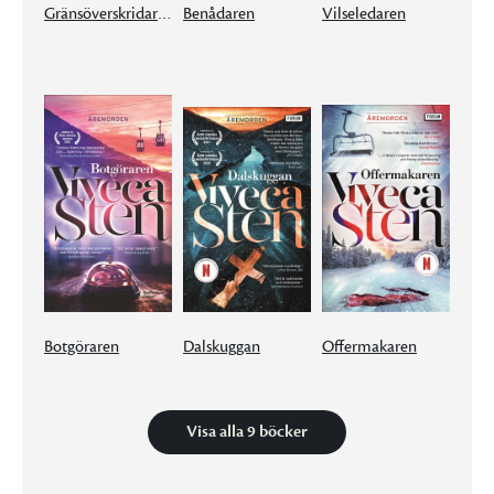
Gränsöverskridaren
Benådaren
Vilseledaren
Botgöraren
Dalskuggan
Offermakaren
Visa alla 9 böcker