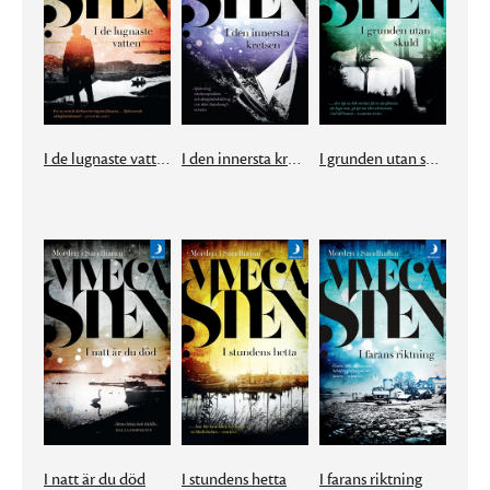
I de lugnaste vatten
I den innersta kretsen
I grunden utan skuld
I natt är du död
I stundens hetta
I farans riktning