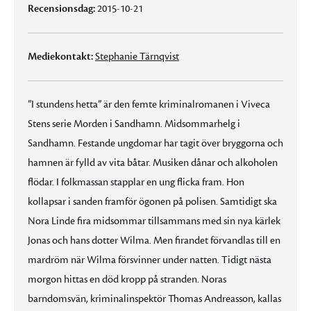
Recensionsdag:
2015-10-21
Mediekontakt:
Stephanie Tärnqvist
”I stundens hetta” är den femte kriminalromanen i Viveca
Stens serie Morden i Sandhamn. Midsommarhelg i
Sandhamn. Festande ungdomar har tagit över bryggorna och
hamnen är fylld av vita båtar. Musiken dånar och alkoholen
flödar. I folkmassan stapplar en ung flicka fram. Hon
kollapsar i sanden framför ögonen på polisen. Samtidigt ska
Nora Linde fira midsommar tillsammans med sin nya kärlek
Jonas och hans dotter Wilma. Men firandet förvandlas till en
mardröm när Wilma försvinner under natten. Tidigt nästa
morgon hittas en död kropp på stranden. Noras
barndomsvän, kriminalinspektör Thomas Andreasson, kallas