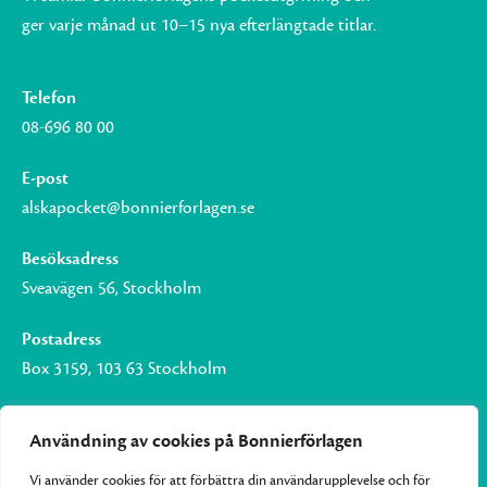
ger varje månad ut 10–15 nya efterlängtade titlar.
Telefon
08-696 80 00
E-post
alskapocket@bonnierforlagen.se
Besöksadress
Sveavägen 56, Stockholm
Postadress
Box 3159, 103 63 Stockholm
Användning av cookies på Bonnierförlagen
Vi använder cookies för att förbättra din användarupplevelse och för
Om Bonnierförlagen