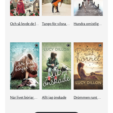
Och så levde de lyckliga
Tango för vilsna själar
Hundra omistliga ting
När livet börjar om
Allt jag önskade
Drömmen runt hörnet