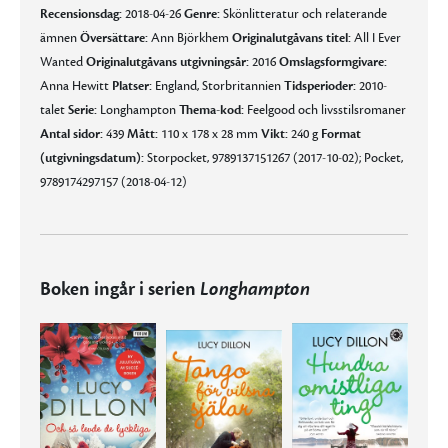
Recensionsdag:
2018-04-26
Genre:
Skönlitteratur och relaterande
ämnen
Översättare:
Ann Björkhem
Originalutgåvans titel:
All I Ever
Wanted
Originalutgåvans utgivningsår:
2016
Omslagsformgivare:
Anna Hewitt
Platser:
England, Storbritannien
Tidsperioder:
2010-
talet
Serie:
Longhampton
Thema-kod:
Feelgood och livsstilsromaner
Antal sidor:
439
Mått:
110 x 178 x 28 mm
Vikt:
240 g
Format
(utgivningsdatum):
Storpocket, 9789137151267 (2017-10-02); Pocket,
9789174297157 (2018-04-12)
Boken ingår i serien
Longhampton