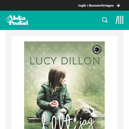
Ingår i Bonnierförlagen