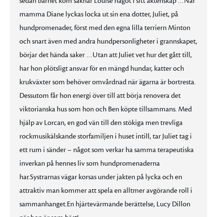
sedan barnet kom saknar Louise något i sitt äktenskap …När
mamma Diane lyckas locka ut sin ena dotter, Juliet, på
hundpromenader, först med den egna lilla terriern Minton
och snart även med andra hundpersonligheter i grannskapet,
börjar det hända saker …Utan att Juliet vet hur det gått till,
har hon plötsligt ansvar för en mängd hundar, katter och
krukväxter som behöver omvårdnad när ägarna är bortresta.
Dessutom får hon energi över till att börja renovera det
viktorianska hus som hon och Ben köpte tillsammans. Med
hjälp av Lorcan, en god vän till den stökiga men trevliga
rockmusikälskande storfamiljen i huset intill, tar Juliet tag i
ett rum i sänder – något som verkar ha samma terapeutiska
inverkan på hennes liv som hundpromenaderna
har.Systrarnas vägar korsas under jakten på lycka och en
attraktiv man kommer att spela en alltmer avgörande roll i
sammanhanget.En hjärtevärmande berättelse, Lucy Dillon