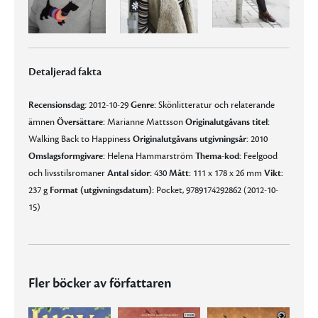
Detaljerad fakta
Recensionsdag:
2012-10-29
Genre:
Skönlitteratur och relaterande
ämnen
Översättare:
Marianne Mattsson
Originalutgåvans titel:
Walking Back to Happiness
Originalutgåvans utgivningsår:
2010
Omslagsformgivare:
Helena Hammarström
Thema-kod:
Feelgood
och livsstilsromaner
Antal sidor:
430
Mått:
111 x 178 x 26 mm
Vikt:
237 g
Format (utgivningsdatum):
Pocket, 9789174292862 (2012-10-
15)
Fler böcker av författaren