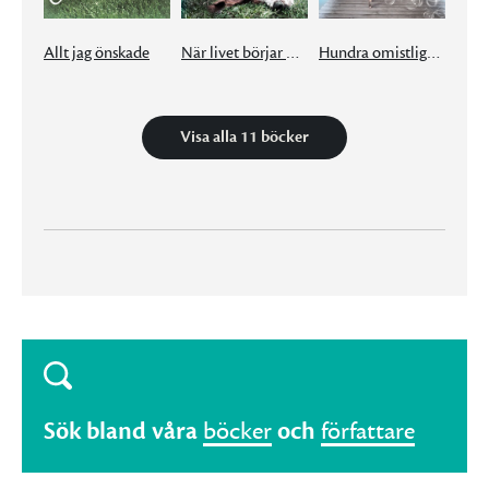
Allt jag önskade
När livet börjar om
Hundra omistliga ting
Visa alla 11 böcker
Sök bland våra
böcker
och
författare