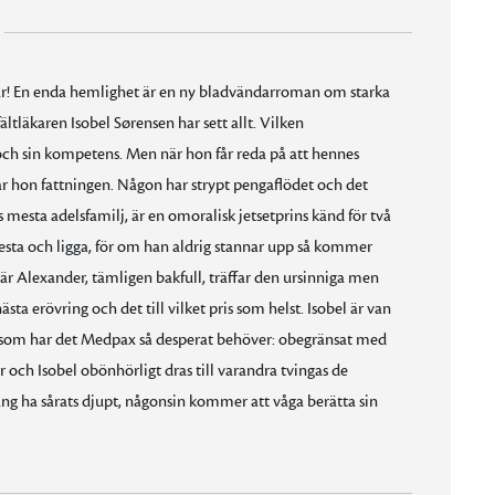
här! En enda hemlighet är en ny bladvändarroman om starka
ältläkaren Isobel Sørensen har sett allt. Vilken
a och sin kompetens. Men när hon får reda på att hennes
r hon fattningen. Någon har strypt pengaflödet och det
s mesta adelsfamilj, är en omoralisk jetsetprins känd för två
 festa och ligga, för om han aldrig stannar upp så kommer
r Alexander, tämligen bakfull, träffar den ursinniga men
ta erövring och det till vilket pris som helst. Isobel är van
som har det Medpax så desperat behöver: obegränsat med
r och Isobel obönhörligt dras till varandra tvingas de
gång ha sårats djupt, någonsin kommer att våga berätta sin