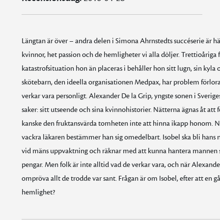
Längtan är över – andra delen i Simona Ahrnstedts succéserie är 
kvinnor, het passion och de hemligheter vi alla döljer. Trettioåriga f
katastrofsituation hon än placeras i behåller hon sitt lugn, sin kyl
skötebarn, den ideella organisationen Medpax, har problem förlora
verkar vara personligt. Alexander De la Grip, yngste sonen i Sverige
saker: sitt utseende och sina kvinnohistorier. Nätterna ägnas åt att
kanske den fruktansvärda tomheten inte att hinna ikapp honom. Nä
vackra läkaren bestämmer han sig omedelbart. Isobel ska bli hans näs
vid mäns uppvaktning och räknar med att kunna hantera mannen 
pengar. Men folk är inte alltid vad de verkar vara, och när Alexande
ompröva allt de trodde var sant. Frågan är om Isobel, efter att en 
hemlighet?