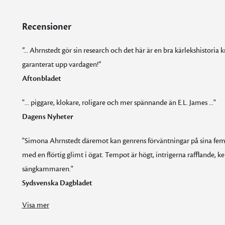
Recensioner
”... Ahrnstedt gör sin research och det här är en bra kärlekshistori
garanterat upp vardagen!”
Aftonbladet
"... piggare, klokare, roligare och mer spännande än E.L. James ..."
Dagens Nyheter
"Simona Ahrnstedt däremot kan genrens förväntningar på sina fem 
med en flörtig glimt i ögat. Tempot är högt, intrigerna rafflande, 
sängkammaren."
Sydsvenska Dagbladet
"Simona Ahrnstedt däremot kan genrens förväntningar på sina fem fingrar och hon uppfyller dem skickligt och underhållande med en flörtig glimt i ögat. Tempot är högt, intrigerna rafflande, kemin mellan paren sprakar såväl innanför som utanför sängkammaren."
Visa mer