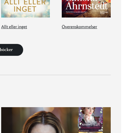
Allt eller inget
Överenskommelser
 böcker