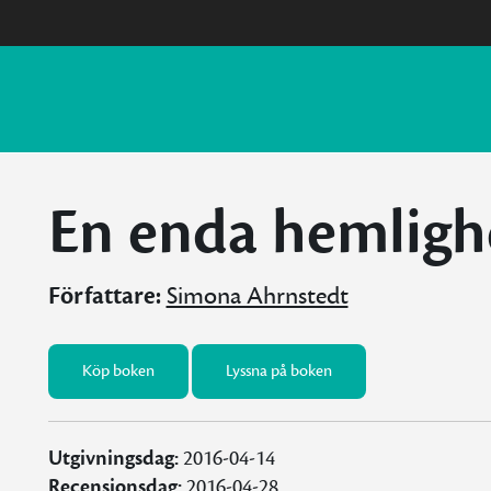
En enda hemligh
Författare:
Simona Ahrnstedt
Köp boken
Lyssna på boken
Utgivningsdag:
2016-04-14
Recensionsdag:
2016-04-28