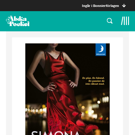
Ingår i Bonnierförlagen