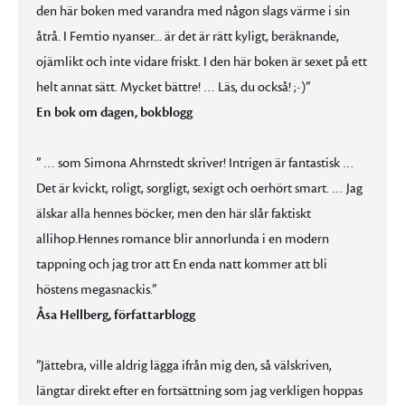
den här boken med varandra med någon slags värme i sin
åtrå. I Femtio nyanser... är det är rätt kyligt, beräknande,
ojämlikt och inte vidare friskt. I den här boken är sexet på ett
helt annat sätt. Mycket bättre! … Läs, du också! ;-)”
En bok om dagen, bokblogg
” … som Simona Ahrnstedt skriver! Intrigen är fantastisk …
Det är kvickt, roligt, sorgligt, sexigt och oerhört smart. … Jag
älskar alla hennes böcker, men den här slår faktiskt
allihop.Hennes romance blir annorlunda i en modern
tappning och jag tror att En enda natt kommer att bli
höstens megasnackis.”
Åsa Hellberg, författarblogg
”Jättebra, ville aldrig lägga ifrån mig den, så välskriven,
längtar direkt efter en fortsättning som jag verkligen hoppas