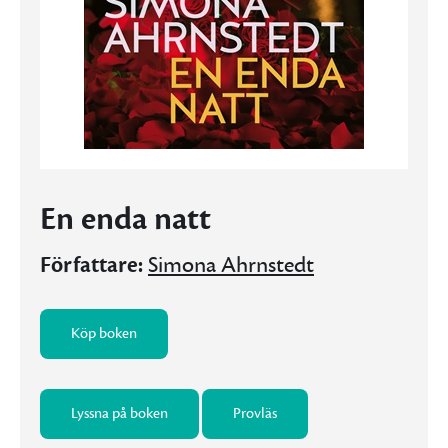
En enda natt
Författare:
Simona Ahrnstedt
Köp boken
Lyssna på boken
Provläs