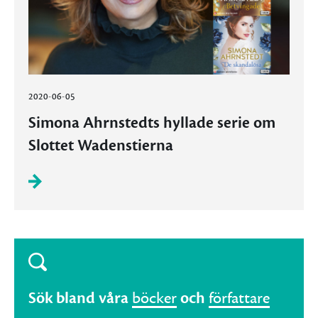
2020-06-05
Simona Ahrnstedts hyllade serie om
Slottet Wadenstierna
Sök bland våra
böcker
och
författare