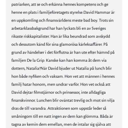
patriarken, att se och erkänna hennes kompetens och ge
henne en plats i familjeföretagets styrelse.David Hammar är
en uppkomling och finansvärldens meste bad boy. Trots sin
arbetarklassbakgrund har han lyckats bli en av Sveriges
rikaste riskkapitalister. Han är lika beundrad som avskydd
och dessutom känd för sina glamorösa kärleksaffärer. På
grund av händelser i det förflutna är han ute efter hämnd på
familjen De la Grip. Kanske kan han komma åt dem via
dottern, Natalia?När David bjuder ut Natalia på lunch blir
hon både nyfiken och vaksam. Hon vet att männen i hennes
familj hatar honom, men undrar varför. Hon vet också att
David dejtar filmstjärnor och prinsessor, inte alldagliga
finanskvinnor. Lunchen blir oväntat trevlig och mot sin vilja
dras de till varandra. Attraktionen som uppstår leder så
småningom till en natt ingen av dem kan glömma. Båda är
tagna av kemin dem emellan, men de intalar sig själva att