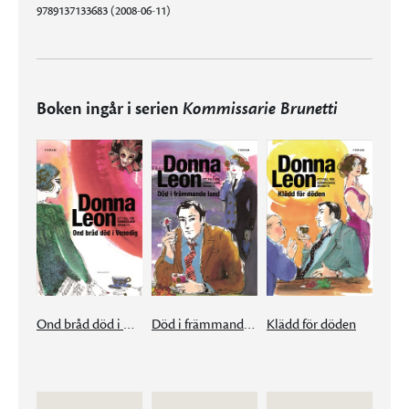
9789137133683 (2008-06-11)
Boken ingår i serien
Kommissarie Brunetti
Ond bråd död i Venedig
Död i främmande land
Klädd för döden