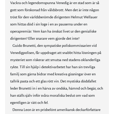
Vackra och legendomspunna Venedig är en stad som är så
gott som förskonad från våldsbrott. Men det är inte någon
tröst för den världsberömde dirigenten Helmut Wellauer
som hittas död i sin loge i en av pauserna under en
operapremiär. Vem kan ha önskat livet ur den genialiske
dirigenten? Eller snarare vem gjorde det inte?
Guido Brunetti, den sympatiske poliskommissarien vid
Venedigpolisen, får uppdraget att snabbt hitta lösningen på
mysteriet som riskerar att smutsa ned stadens oklanderliga
rykte. Till sin hjälp i detektivarbetet har han sin trevliga
familj som gärna bidrar med kreativa gissningar över en
tallrik pasta och ett glas rött vin. Det mystiska dödsfallet
leder Brunetti in i en härva av ondska, hämnd och begär, och
han ställs själv inför svåra moraliska beslut om vad som
egentligen är rätt och fel.
Donna Leon är en prisbelönt amerikansk deckarförfattare