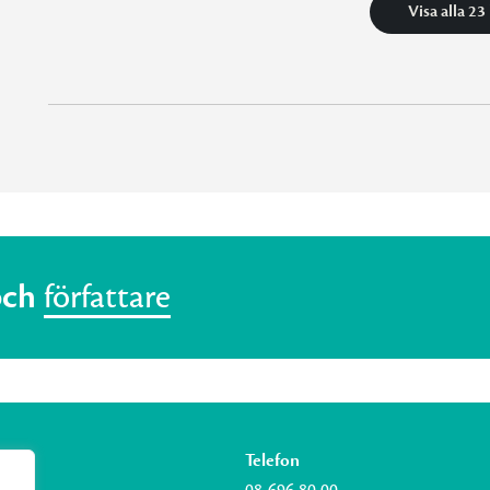
Visa alla 23
och
författare
Telefon
08-696 80 00