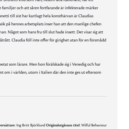
e familjer och att såren fortfarande är infekterade märker
etti till sist har kartlagt hela konsthärvan är Claudias
k på hennes arbetsplats inser han att den manlige chefen
man. Något som hans fru till slut hade insett. Det visar sig att
ått. Claudia föll inte offer för girighet utan för en försmådd
etat som lärare. Men hon förälskade sig i Venedig och har
t om i världen, utom i Italien där den inte ges ut eftersom
ersättare:
Ing-Britt Björklund
Originalutgåvans titel:
Wilful Behaviour