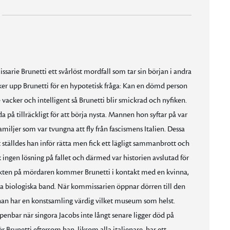
arie Brunetti ett svårlöst mordfall som tar sin början i andra
ker upp Brunetti för en hypotetisk fråga: Kan en dömd person
 vacker och intelligent så Brunetti blir smickrad och nyfiken.
a på tillräckligt för att börja nysta. Mannen hon syftar på var
iljer som var tvungna att fly från fascismens Italien. Dessa
t ställdes han inför rätta men fick ett lägligt sammanbrott och
 ingen lösning på fallet och därmed var historien avslutad för
I jakten på mördaren kommer Brunetti i kontakt med en kvinna,
ra biologiska band. När kommissarien öppnar dörren till den
an har en konstsamling värdig vilket museum som helst.
penbar när singora Jacobs inte långt senare ligger död på
 Brunetti eftersom han, liksom alla italienare, har ett