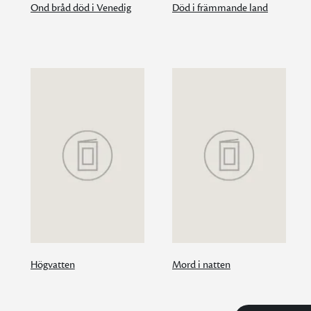
Ond bråd död i Venedig
Död i främmande land
Högvatten
Mord i natten