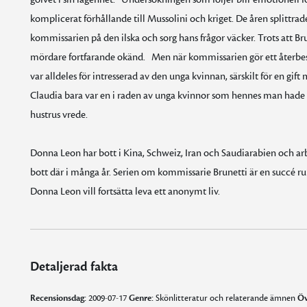
komplicerat förhållande till Mussolini och kriget. De åren splittrad
kommissarien på den ilska och sorg hans frågor väcker. Trots att Brun
mördare fortfarande okänd. Men när kommissarien gör ett återbesö
var alldeles för intresserad av den unga kvinnan, särskilt för en gift 
Claudia bara var en i raden av unga kvinnor som hennes man hade åtr
hustrus vrede.
Donna Leon har bott i Kina, Schweiz, Iran och Saudiarabien och arb
bott där i många år. Serien om kommissarie Brunetti är en succé run
Donna Leon vill fortsätta leva ett anonymt liv.
Detaljerad fakta
Recensionsdag:
2009-07-17
Genre:
Skönlitteratur och relaterande ämnen
Öv