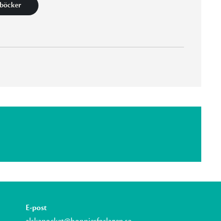
 böcker
E-post
alskapocket@bonnierforlagen.se