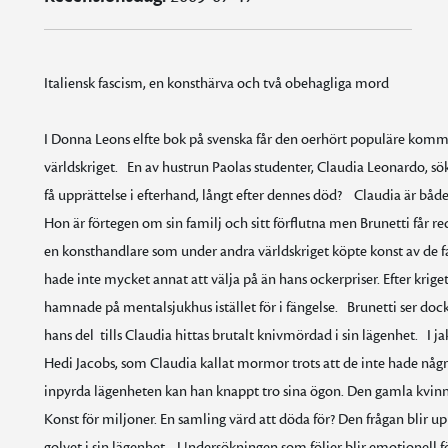
Italiensk fascism, en konsthärva och två obehagliga mord
I Donna Leons elfte bok på svenska får den oerhört populäre kommiss
världskriget. En av hustrun Paolas studenter, Claudia Leonardo, sö
få upprättelse i efterhand, långt efter dennes död? Claudia är både
Hon är förtegen om sin familj och sitt förflutna men Brunetti får red
en konsthandlare som under andra världskriget köpte konst av de fam
hade inte mycket annat att välja på än hans ockerpriser. Efter krige
hamnade på mentalsjukhus istället för i fängelse. Brunetti ser dock
hans del  tills Claudia hittas brutalt knivmördad i sin lägenhet. 
Hedi Jacobs, som Claudia kallat mormor trots att de inte hade någ
inpyrda lägenheten kan han knappt tro sina ögon. Den gamla kvinn
Konst för miljoner. En samling värd att döda för? Den frågan blir up
golvet i sin lägenhet. Undersökningen som följer blir emotionell för