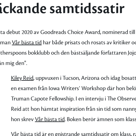
äckande samtidssatir
ästa debut 2020 av Goodreads Choice Award, nominerad till
roman
Vår bästa tid
har både prisats och rosats av kritiker o
itherspoons bokklubb och den bästsäljande författaren Jojo
ån mig den".
Kiley Reid
, uppvuxen i Tucson, Arizona och idag bosatt 
en examen från Iowa Writers’ Workshop där hon be
Truman Capote Fellowship. I en intervju i The Observe
Reid att hon hämtat inspiration från sin tid som nann
hon skrev
Vår bästa tid
. Boken berör ämnen som klass
Vår bästa tid
är en gnistrande samtidssatir om klass, 