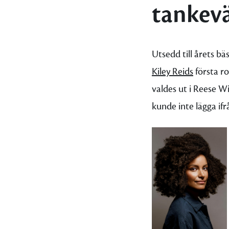
tankev
Utsedd till årets b
Kiley Reids
första 
valdes ut i Reese W
kunde inte lägga ifr