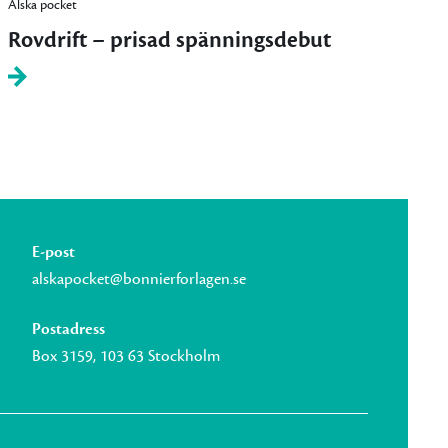
Älska pocket
Rovdrift – prisad spänningsdebut
E-post
alskapocket@bonnierforlagen.se
Postadress
Box 3159, 103 63 Stockholm