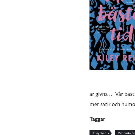
är givna … Vår bäst
mer satir och humor
Taggar
Kiley Reid
Vår bästa ti