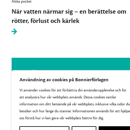
Älska pocket
När vatten närmar sig – en berättelse om
rötter, förlust och kärlek
Användning av cookies på Bonnierförlagen
Vi använder cookies för att förbättra din användarupplevelse och för
att analysera hur vår webbplats används. Dessa cookies samlar
Vi samlar Bonnierförlagens pocketutgivning och ger
information om ditt beteende på vår webbplats, inklusive vilka sidor du
varje månad ut 10–15 nya efterlängtade titlar.
besöker och hur länge du stannar. Informationen används för att hjälpa
oss förstå hur vi kan göra vår webbplats bättre för dig.