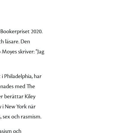
 Bookerpriset 2020.
ch läsare. Den
 Moyes skriver: "Jag
i Philadelphia, har
lönades med The
r berättar Kiley
y i New York när
, sex och rasmism.
rasism och