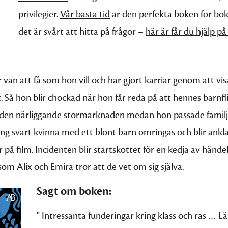
privilegier.
Vår bästa tid
är den perfekta boken för bokc
det är svårt att hitta på frågor –
här är får du hjälp p
r van att få som hon vill och har gjort karriär genom att vi
 Så hon blir chockad när hon får reda på att hennes barnfli
å den närliggande stormarknaden medan hon passade familj
ng svart kvinna med ett blont barn omringas och blir ankl
r på film. Incidenten blir startskottet för en kedja av händ
som Alix och Emira tror att de vet om sig själva.
Sagt om boken:
" Intressanta funderingar kring klass och ras … L