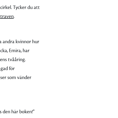
irkel. Tycker du att
å traven
.
sa andra kvinnor hur
cka, Emira, har
ens tvååring.
agad för
elser som vänder
äs den här boken!"