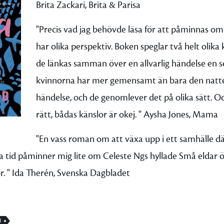
Brita Zackari, Brita & Parisa
"Precis vad jag behövde läsa för att påminnas om 
har olika perspektiv. Boken speglar två helt olika 
de länkas samman över en allvarlig händelse en 
kvinnorna har mer gemensamt än bara den natt
händelse, och de genomlever det på olika sätt. Oc
rätt, bådas känslor är okej. " Aysha Jones, Mama
"En vass roman om att växa upp i ett samhälle där
a tid påminner mig lite om Celeste Ngs hyllade Små eldar ö
. " Ida Therén, Svenska Dagbladet
d