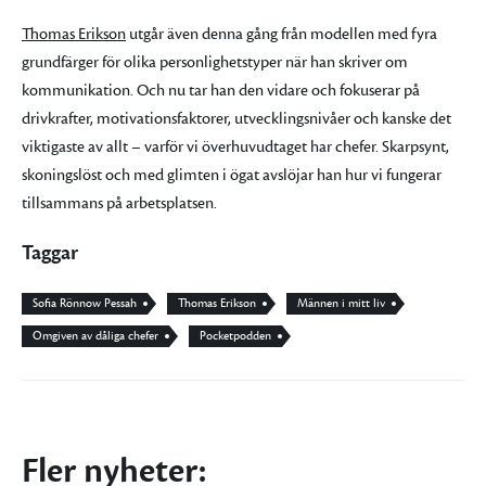
Thomas Erikson
utgår även denna gång från modellen med fyra
grundfärger för olika personlighetstyper när han skriver om
kommunikation. Och nu tar han den vidare och fokuserar på
drivkrafter, motivationsfaktorer, utvecklingsnivåer och kanske det
viktigaste av allt – varför vi överhuvudtaget har chefer. Skarpsynt,
skoningslöst och med glimten i ögat avslöjar han hur vi fungerar
tillsammans på arbetsplatsen.
Taggar
Sofia Rönnow Pessah
Thomas Erikson
Männen i mitt liv
Omgiven av dåliga chefer
Pocketpodden
Fler nyheter: