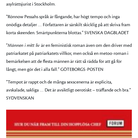
asylrättsjurist i Stockholm.
"Rönnow Pessahs språk är fångande, har högt tempo och inga
onödiga detaljer … Författaren är särskilt skicklig på att skriva fram
korta skeenden. Smärtpunkterna blottas." SVENSKA DAGBLADET
"
Männen i mitt liv
är en feministisk roman även om den driver med
patriarkatet på patriarkatets villkor, men också en metoo-roman i
bemärkelsen att de flesta männen är rätt så rädda för att gå för
långt, men gör det i alla fall." GÖTEBORGS-POSTEN
"Tempot är rappt och de många sexscenerna är explicita,
avskalade, sakliga … Det är avsiktligt oerotiskt – träffande och bra."
SYDVENSKAN