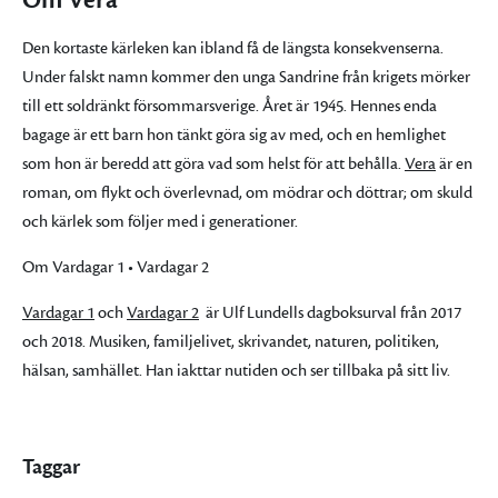
Om Vera
Den kortaste kärleken kan ibland få de längsta konsekvenserna.
Under falskt namn kommer den unga Sandrine från krigets mörker
till ett soldränkt försommarsverige. Året är 1945. Hennes enda
bagage är ett barn hon tänkt göra sig av med, och en hemlighet
som hon är beredd att göra vad som helst för att behålla.
Vera
är en
roman, om flykt och överlevnad, om mödrar och döttrar; om skuld
och kärlek som följer med i generationer.
Om Vardagar 1 • Vardagar 2
Vardagar 1
och
Vardagar 2
är Ulf Lundells dagboksurval från 2017
och 2018. Musiken, familjelivet, skrivandet, naturen, politiken,
hälsan, samhället. Han iakttar nutiden och ser tillbaka på sitt liv.
Taggar