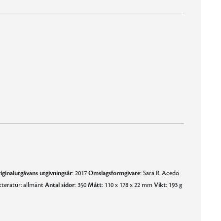
t, klart och intrigdrivet, kan använda de starka känsloorden utan att skämmas … behärskar kombinationen av värme och kyla. [… Vera är] en förtrollande saga.”
iginalutgåvans utgivningsår:
2017
Omslagsformgivare:
Sara R. Acedo
tteratur: allmänt
Antal sidor:
350
Mått:
110 x 178 x 22 mm
Vikt:
193 g