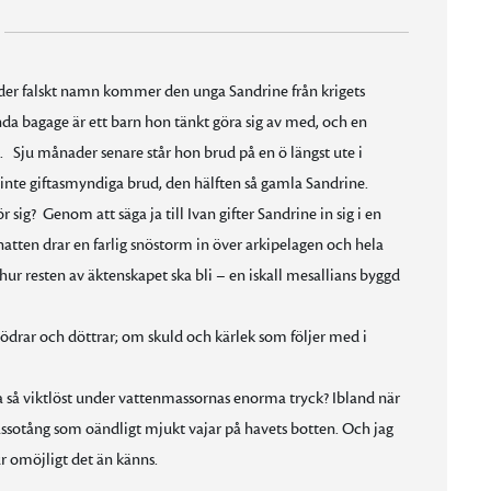
nder falskt namn kommer den unga Sandrine från krigets
nda bagage är ett barn hon tänkt göra sig av med, och en
. Sju månader senare står hon brud på en ö längst ute i
 inte giftasmyndiga brud, den hälften så gamla Sandrine.
ig? Genom att säga ja till Ivan gifter Sandrine in sig i en
atten drar en farlig snöstorm in över arkipelagen och hela
 hur resten av äktenskapet ska bli – en iskall mesallians byggd
drar och döttrar; om skuld och kärlek som följer med i
ja så viktlöst under vattenmassornas enorma tryck? Ibland när
gassotång som oändligt mjukt vajar på havets botten. Och jag
ur omöjligt det än känns.