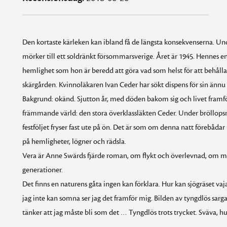
Den kortaste kärleken kan ibland få de längsta konsekvenserna. U
mörker till ett soldränkt försommarsverige. Året är 1945. Hennes e
hemlighet som hon är beredd att göra vad som helst för att behålla
skärgården. Kvinnoläkaren Ivan Ceder har sökt dispens för sin ännu
Bakgrund: okänd. Sjutton år, med döden bakom sig och livet framför s
främmande värld: den stora överklassläkten Ceder. Under bröllopsn
festföljet fryser fast ute på ön. Det är som om denna natt förebådar
på hemligheter, lögner och rädsla.
Vera är Anne Swärds fjärde roman, om flykt och överlevnad, om mö
generationer.
Det finns en naturens gåta ingen kan förklara. Hur kan sjögräset va
jag inte kan somna ser jag det framför mig. Bilden av tyngdlös sar
tänker att jag måste bli som det … Tyngdlös trots trycket. Sväva, h