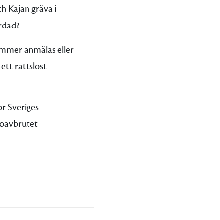
h Kajan gräva i
ördad?
kommer anmälas eller
ett rättslöst
ör Sveriges
h oavbrutet