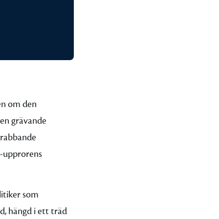
ien om den
den grävande
 drabbande
o-upprorens
itiker som
d, hängd i ett träd