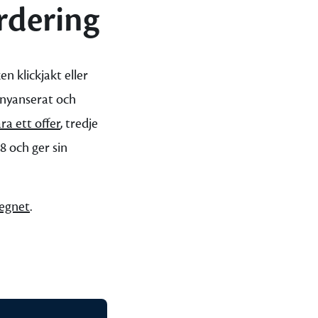
rdering
n klickjakt eller
å nyanserat och
ra ett offer
, tredje
18 och ger sin
egnet
.