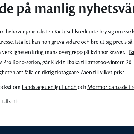
de på manlig nyhetsvä
e behöver journalisten
Kicki Sehlstedt
inte bry sig om varke
resse. Istället kan hon gräva vidare och bre ut sig precis s
 verkligheten kring mäns övergrepp på kvinnor kräver. I
Ba
v Pro Bono-serien
,
går Kicki tillbaka till #metoo-vintern 20
eten att fälla en riktig tiotaggare. Men till vilket pris?
i också om
Landslaget enligt Lundh
och
Mormor dansade i r
Tallroth.