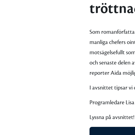
tröttna
Som romanförfattar
manliga chefers oint
motsägelsefullt som
och senaste delen a
reporter Aida möjligh
I avsnittet tipsar v
Programledare Lisa 
Lyssna på avsnittet!