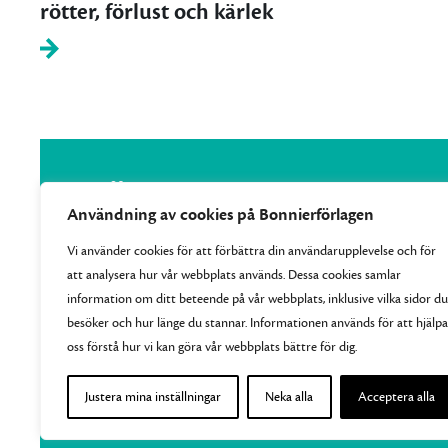
rötter, förlust och kärlek
Användning av cookies på Bonnierförlagen
Vi använder cookies för att förbättra din användarupplevelse och för
att analysera hur vår webbplats används. Dessa cookies samlar
Vi samlar Bonnierförlagens pocketutgivning och ger
information om ditt beteende på vår webbplats, inklusive vilka sidor du
varje månad ut 10–15 nya efterlängtade titlar.
besöker och hur länge du stannar. Informationen används för att hjälpa
oss förstå hur vi kan göra vår webbplats bättre för dig.
Justera mina inställningar
Neka alla
Acceptera alla