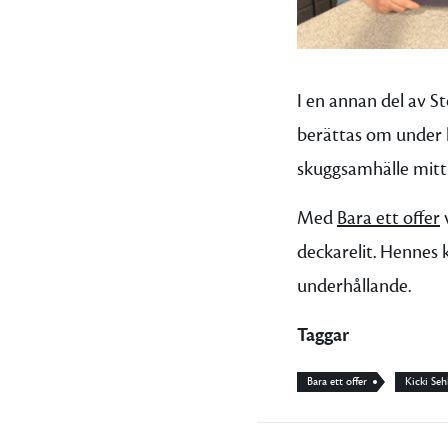
I en annan del av S
berättas om under h
skuggsamhälle mitt 
Med
Bara ett offer
v
deckarelit. Hennes 
underhållande.
Taggar
Bara ett offer
Kicki Seh