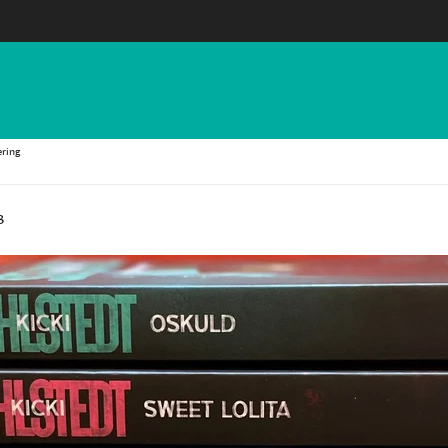
ering
3