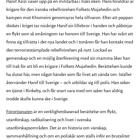
Hanif Azizi växer upp på en militärbas i Iraks öken. Hans föräldrar är
krigare för den iranska rebellrörelsen Folkets Mujahedin och
kampen mot Khomeini genomsyrar hela tillvaron. Efter att pappan
dödats i kriget tar nioårige Hanif sin lillebror i handen och påbörjar
en flykt som så småningom tar honom till Sverige. Han har svårt att
finna sig tillrätta i det nya landet och i tonåren får han kontakt med
den terroriststämplade rebellrörelsen på nytt. Lockad av
gemenskap och en möjlig återförening med sin mamma åker han
till Irak för att bli en krigare i Folkets Mujahedin. Berättelsen kunde
ha slutat här, men något händer som får livet att vända om. Istället
återvänder Hanif till Sverige – och utbildar sig till polis. Han söker
en tjänst i Rinkeby, och får snart vara med om saker han aldrig
trodde skulle kunna ske i Sverige.
Förortssnuten
är en verklighetsbaserad berättelse om flykt,
utanförskap, radikalisering och livet i svenska
utanförskapsområden. Det är en historia om vänskap,
sammanhållning och om en poliskår som ställs inför en brutalitet