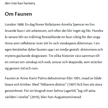
den inte kan hantera.
Om Faunen
London 1888. En dag finner författaren Amelia Spencer en livs
levande faun i sitt arbetsrum, och efter det blir inget sig likt. Hundra
år senare blir en målning föreställande en faun viktig för den unga
Anna som reflekterar över sitt liv och vänskapens dilemman. I sin
egen berättelse dyker faunen upp i en tredje gestalt: drömmens och
mytens gäckande skogsväsen. Tre olika historier vävs samman till
en roman om vänskap och svek, ansvar och skapande, som sträcker
sig genom tid och rum.
Faunen är Anna-Karin Palms debutroman från 1991, rosad av både
läsare och kritiker. Med "Målarens döttrar" (1997) fick hon sitt stora
genombrott. För sin biografi över Selma Lagerlöf, "Jag vill sätta
världen i rörelse" (2019), blev hon Augustnominerad.