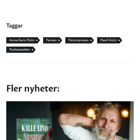
Taggar
Anna-Karin Palm
Faunen
Förortssnuten
Hanif Azizi
Pocketpodden
Fler nyheter: