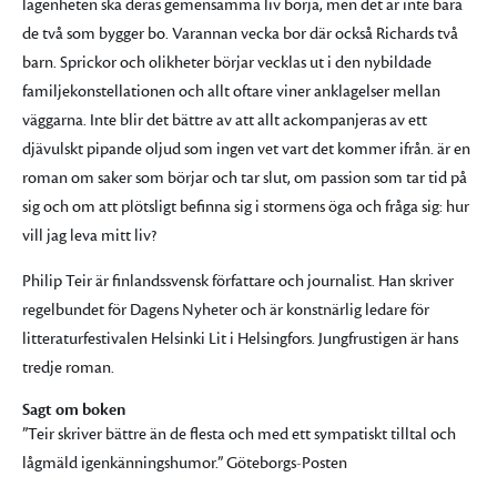
lägenheten ska deras gemensamma liv börja, men det är inte bara
de två som bygger bo. Varannan vecka bor där också Richards två
barn. Sprickor och olikheter börjar vecklas ut i den nybildade
familjekonstellationen och allt oftare viner anklagelser mellan
väggarna. Inte blir det bättre av att allt ackompanjeras av ett
djävulskt pipande oljud som ingen vet vart det kommer ifrån. är en
roman om saker som börjar och tar slut, om passion som tar tid på
sig och om att plötsligt befinna sig i stormens öga och fråga sig: hur
vill jag leva mitt liv?
Philip Teir är finlandssvensk författare och journalist. Han skriver
regelbundet för Dagens Nyheter och är konstnärlig ledare för
litteraturfestivalen Helsinki Lit i Helsingfors. Jungfrustigen är hans
tredje roman.
Sagt om boken
”Teir skriver bättre än de flesta och med ett sympatiskt tilltal och
lågmäld igenkänningshumor.”
G
öteborgs-Posten