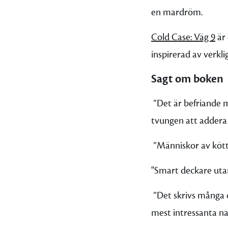
en mardröm.
Cold Case: Väg 9
är 
inspirerad av verkli
Sagt om boken
”Det är befriande m
tvungen att addera 
”Människor av kött 
"
Smart deckare utan
”Det skrivs många d
mest intressanta n