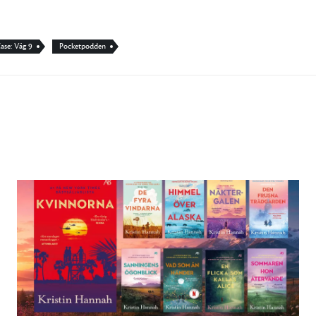
ase: Väg 9
Pocketpodden