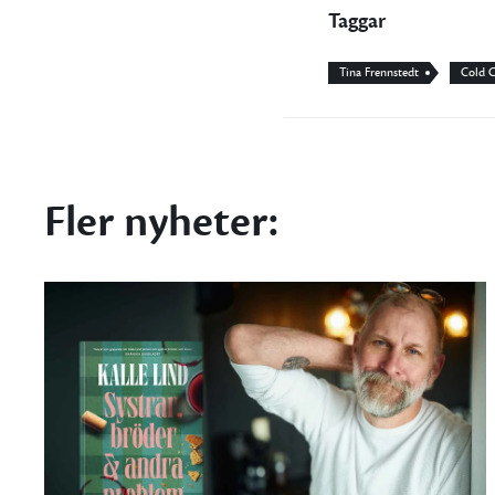
Taggar
Tina Frennstedt
Cold C
Fler nyheter: