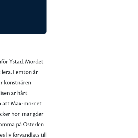
för Ystad.
Mordet
t lera. Femton år
är konstnären
isen är hårt
va att Max-mordet
täcker hon mängder
mamma på Österlen
liv förvandlats till