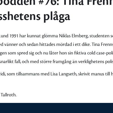
podden #76: Tina Fren
sshetens plåga
Lund 1991 har kunnat glömma Niklas Elmberg, studenten 
ed vänner och sedan hittades mördad i ett dike. Tina Fren
en som spred sig och nu låter hon sin fiktiva cold case-pol
 snarlikt fall, och med större framgång än verklighetens poli
di, som tillsammans med Lisa Langseth, skrivit manus till 
Tallroth.