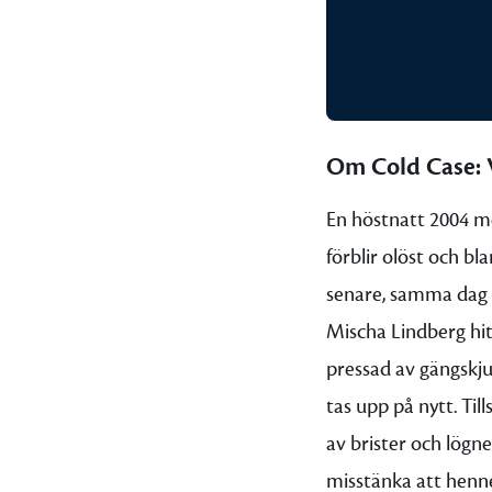
Om Cold Case: 
En höstnatt 2004 mö
förblir olöst och b
senare, samma dag 
Mischa Lindberg hit
pressad av gängskj
tas upp på nytt. Ti
av brister och lögn
misstänka att henne