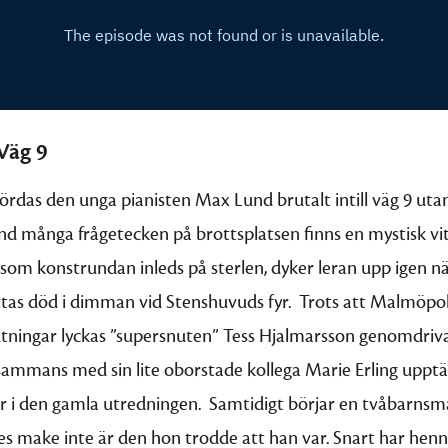
Väg 9
rdas den unga pianisten Max Lund brutalt intill väg 9 utan
land många frågetecken på brottsplatsen finns en mystisk vi
som konstrundan inleds på sterlen, dyker leran upp igen n
tas död i dimman vid Stenshuvuds fyr.
Trots att Malmöpol
utningar lyckas ”supersnuten” Tess Hjalmarsson genomdri
llsammans med sin lite oborstade kollega Marie Erling upp
er i den gamla utredningen.
Samtidigt börjar en tvåbarns
s make inte är den hon trodde att han var. Snart har hennes 