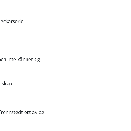
deckarserie
ch inte känner sig
nskan
Frennstedt ett av de