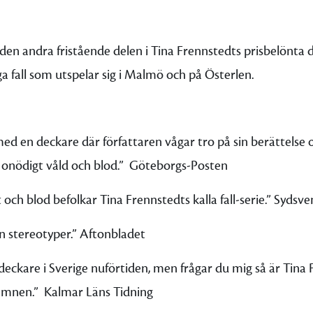
den andra fristående delen i Tina Frennstedts prisbelönta 
ga fall som utspelar sig i Malmö och på Österlen.
ed en deckare där författaren vågar tro på sin berättelse o
onödigt våld och blod.”
Göteborgs-Posten
och blod befolkar Tina Frennstedts kalla fall-serie.”
Sydsve
 stereotyper.”
Aftonbladet
eckare i Sverige nuförtiden, men frågar du mig så är Tina 
amnen.”
Kalmar Läns Tidning