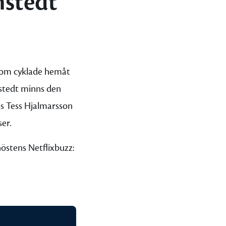
nstedt
som cyklade hemåt
nstedt minns den
is Tess Hjalmarsson
ser.
höstens Netflixbuzz: