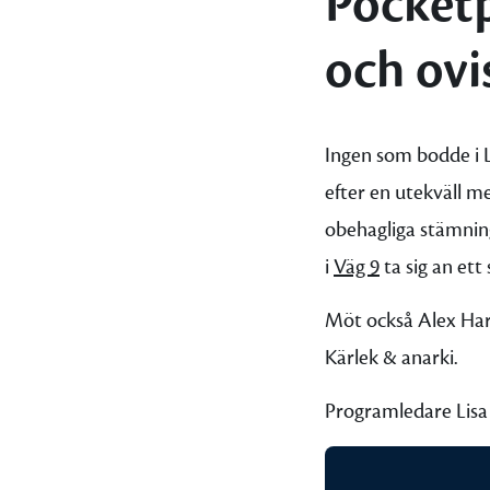
Pocket
och ovi
Ingen som bodde i 
efter en utekväll m
obehagliga stämning
i
Väg 9
ta sig an ett
Möt också Alex Hari
Kärlek & anarki.
Programledare Lisa 