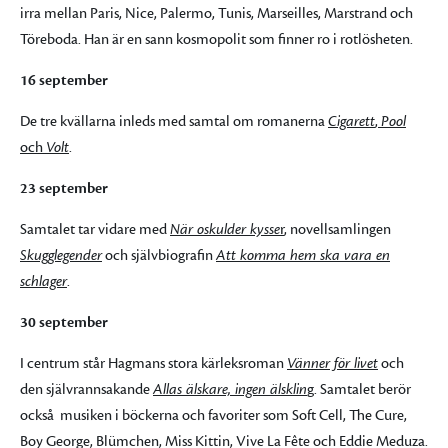
irra mellan Paris, Nice, Palermo, Tunis, Marseilles, Marstrand och
Töreboda. Han är en sann kosmopolit som finner ro i rotlösheten.
16 september
De tre kvällarna inleds med samtal om romanerna
Cigarett
,
Pool
och
Volt
.
23 september
Samtalet tar vidare med
När oskulder kysse
r
, novellsamlingen
Skugglegender
och självbiografin
Att komma hem ska vara en
schlager
.
30 september
I centrum står Hagmans stora kärleksroman
Vänner för livet
och
den självrannsakande
Allas älskare, ingen älsklin
g
. Samtalet berör
också musiken i böckerna och favoriter som Soft Cell, The Cure,
Boy George, Blümchen, Miss Kittin, Vive La Fête och Eddie Meduza.