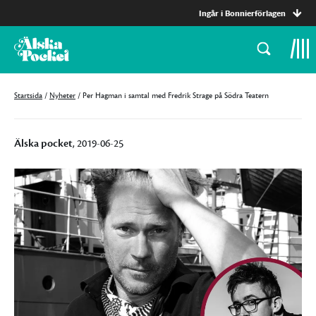
Ingår i Bonnierförlagen
Startsida
/
Nyheter
/
Per Hagman i samtal med Fredrik Strage på Södra Teatern
Älska pocket
, 2019-06-25