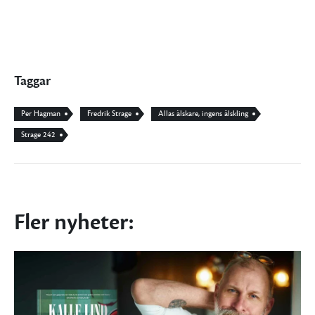
Taggar
Per Hagman
Fredrik Strage
Allas älskare, ingens älskling
Strage 242
Fler nyheter: