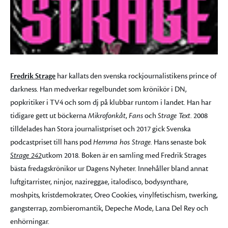
Fredrik Strage
har kallats den svenska rockjournalistikens prince of
darkness. Han medverkar regelbundet som krönikör i DN,
popkritiker i TV4 och som dj på klubbar runtom i landet. Han har
tidigare gett ut böckerna
Mikrofonkåt
,
Fans
och
Strage Text
. 2008
tilldelades han Stora journalistpriset och 2017 gick Svenska
podcastpriset till hans pod
Hemma hos Strage
. Hans senaste bok
Strage 242
utkom 2018. Boken är en samling med Fredrik Strages
bästa fredagskrönikor ur Dagens Nyheter. Innehåller bland annat
luftgitarrister, ninjor, nazireggae, italodisco, bodysynthare,
moshpits, kristdemokrater, Oreo Cookies, vinylfetischism, twerking,
gangsterrap, zombieromantik, Depeche Mode, Lana Del Rey och
enhörningar.