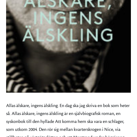
Allas älskare, ingens älskling. En dag ska jag skriva en bok som heter
så. Allas älskare, ingens älskling är en självbiografisk roman, en
syskonbok till den hyllade Att komma hem ska vara en schlager,
som utkom 2004. Den rör sig mellan kvarterskrogen i Nice, via