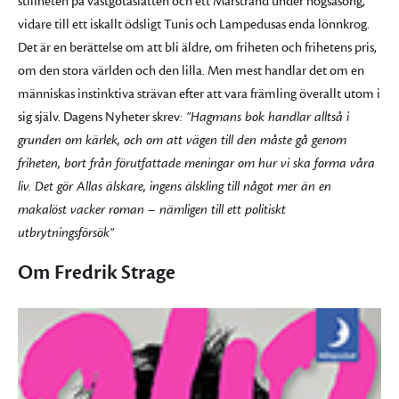
stillheten på västgötaslätten och ett Marstrand under högsäsong,
vidare till ett iskallt ödsligt Tunis och Lampedusas enda lönnkrog.
Det är en berättelse om att bli äldre, om friheten och frihetens pris,
om den stora världen och den lilla. Men mest handlar det om en
människas instinktiva strävan efter att vara främling överallt utom i
sig själv. Dagens Nyheter skrev
: ”Hagmans bok handlar alltså i
grunden om kärlek, och om att vägen till den måste gå genom
friheten, bort från förutfattade meningar om hur vi ska forma våra
liv. Det gör Allas älskare, ingens älskling till något mer än en
makalöst vacker roman – nämligen till ett politiskt
utbrytningsförsök”
Om Fredrik Strage