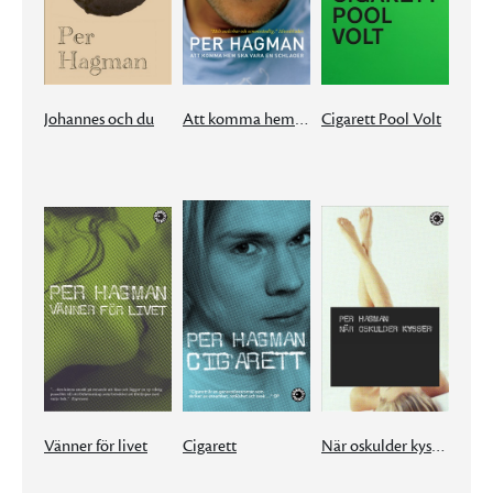
Johannes och du
Att komma hem ska vara en schlager
Cigarett Pool Volt
Vänner för livet
Cigarett
När oskulder kysser