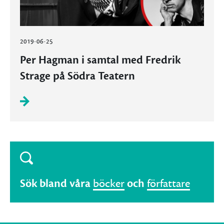
2019-06-25
Per Hagman i samtal med Fredrik
Strage på Södra Teatern
Sök bland våra
böcker
och
författare