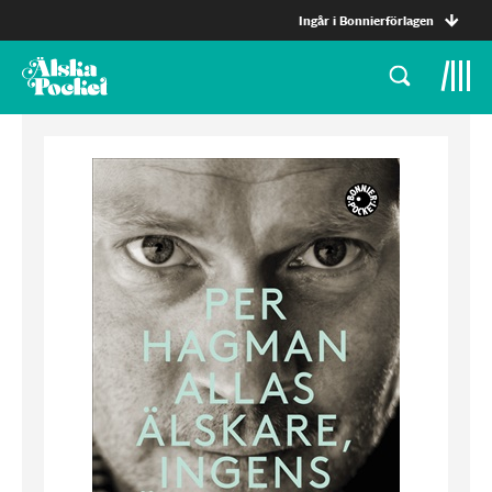
Ingår i Bonnierförlagen