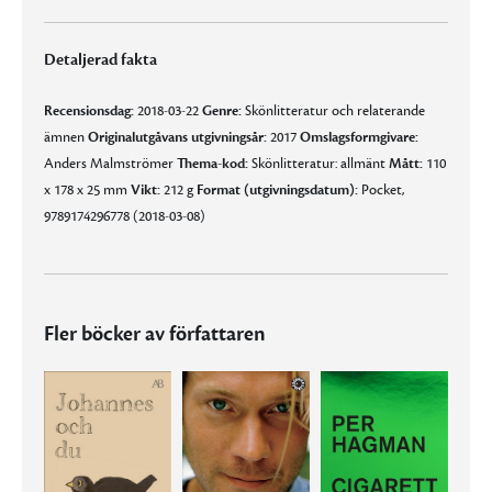
Detaljerad fakta
Recensionsdag:
2018-03-22
Genre:
Skönlitteratur och relaterande
ämnen
Originalutgåvans utgivningsår:
2017
Omslagsformgivare:
Anders Malmströmer
Thema-kod:
Skönlitteratur: allmänt
Mått:
110
x 178 x 25 mm
Vikt:
212 g
Format (utgivningsdatum):
Pocket,
9789174296778 (2018-03-08)
Fler böcker av författaren