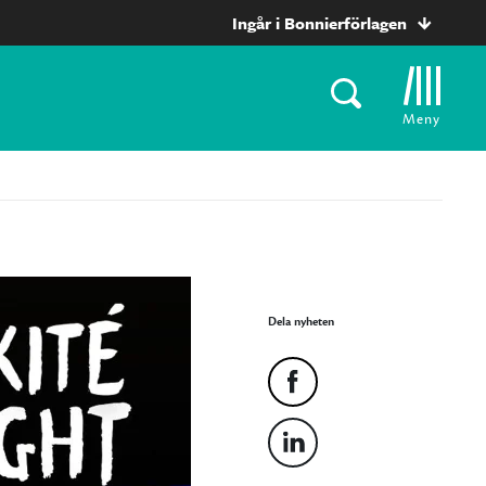
Ingår i Bonnierförlagen
Meny
Dela nyheten