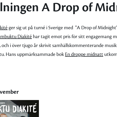
llningen A Drop of Mid
kité
ger sig ut på turné i Sverige med "A Drop of Midnight"
timbuktu Diakité
har tagit emot pris för sitt engagemang 
t, och i över tjugo år skrivit samhällskommenterande musik
ktu. Hans uppmärksammade bok
En droppe midnatt
utkom
ovember