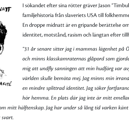
I sökandet efter sina rötter gräver Jason ”Timbuk
familjehistoria från slaveriets USA till folkhemme
En droppe midnatt är en gripande berättelse o
identitet, motstånd, rasism och längtan efter till
"31 år senare sitter jag i mammas lägenhet på Ö
och minns klasskamraternas glåpord som gjorde 
mig att undfly sanningen att min hudfärg var a
världen skulle bemöta mej. Jag minns min irrande
en mindre splittrad identitet. Jag söker fortfaran
hör hemma. En plats där jag inte är mitt emellan
 mitt hälftenskap. Jag har under så lång tid varken känt 
 svart.