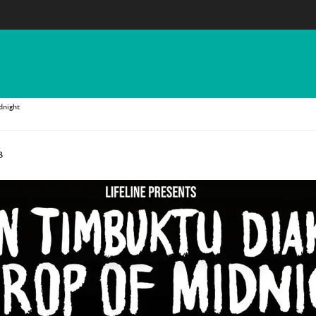
dnight
3