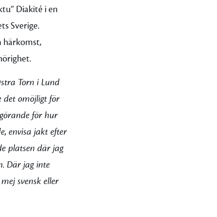
tu” Diakité i en
ts Sverige.
m härkomst,
hörighet.
stra Torn i Lund
det omöjligt för
vgörande för hur
, envisa jakt efter
de platsen där jag
. Där jag inte
mej svensk eller