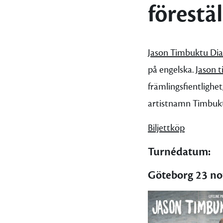
förestä
Jason Timbuktu Dia
på engelska.
Jason 
främlingsfientlighe
artistnamn Timbu
Biljettköp
Turnédatum:
Göteborg 23 n