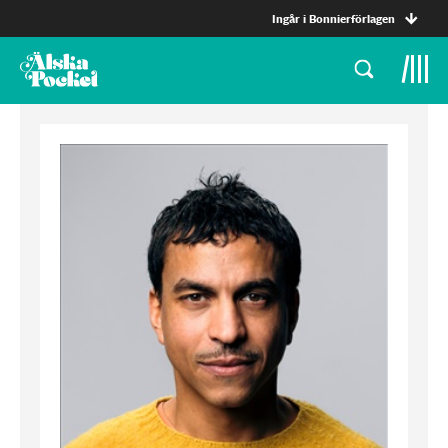
Ingår i Bonnierförlagen