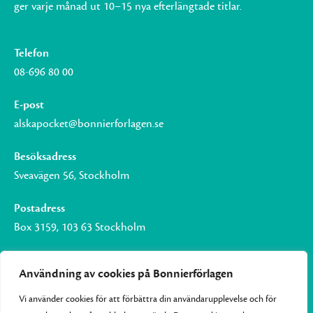
ger varje månad ut 10–15 nya efterlängtade titlar.
Telefon
08-696 80 00
E-post
alskapocket@bonnierforlagen.se
Besöksadress
Sveavägen 56, Stockholm
Postadress
Box 3159, 103 63 Stockholm
Användning av cookies på Bonnierförlagen
Vi använder cookies för att förbättra din användarupplevelse och för
Om Bonnierförlagen