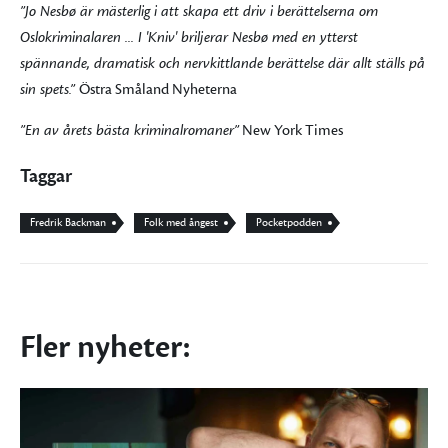
”Jo Nesbø är mästerlig i att skapa ett driv i berättelserna om
Oslokriminalaren ... I 'Kniv' briljerar Nesbø med en ytterst
spännande, dramatisk och nervkittlande berättelse där allt ställs på
sin spets.”
Östra Småland Nyheterna
”En av årets bästa kriminalromaner”
New York Times
Taggar
Fredrik Backman
Folk med ångest
Pocketpodden
Fler nyheter: