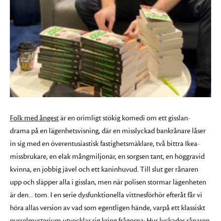
Folk med ångest
är en orimligt stökig komedi om ett gisslan-
drama på en lägenhetsvisning, där en misslyckad bankrånare låser
in sig med en överentusiastisk fastighetsmäklare, två bittra Ikea-
missbrukare, en elak mångmiljonär, en sorgsen tant, en höggravid
kvinna, en jobbig jävel och ett kaninhuvud. Till slut ger rånaren
upp och släpper alla i gisslan, men när polisen stormar lägenheten
är den... tom. I en serie dysfunktionella vittnesförhör efteråt får vi
höra allas version av vad som egentligen hände, varpå ett klassiskt
pusselmysterium utvecklar sig kring frågorna: Hur lyckades rånaren