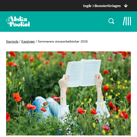
Ingår i Bonnierförlagen
Startsida
/
Kataloger
/
Sommarens storpocketböcker 2026