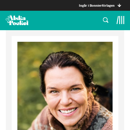
Ingår i Bonnierförlagen