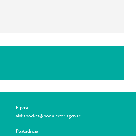
E-post
alskapocket@bonnierforlagen.se
Postadress