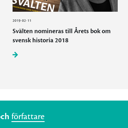
2019-02-11
Svälten nomineras till Årets bok om
svensk historia 2018
och
författare