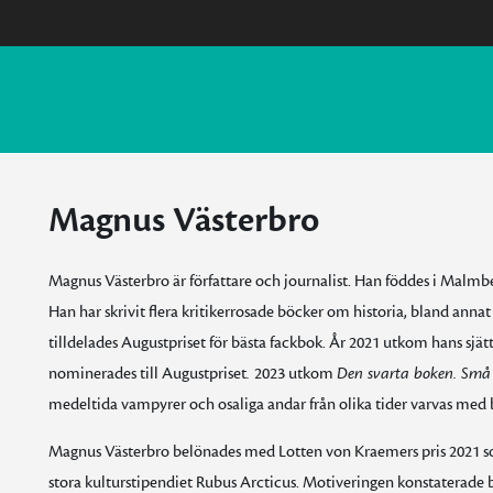
Magnus Västerbro
Magnus Västerbro är författare och journalist. Han föddes i Malmb
Han har skrivit flera kritikerrosade böcker om historia, bland anna
tilldelades Augustpriset för bästa fackbok. År 2021 utkom hans sjät
nominerades till Augustpriset
.
2023 utkom
Den svarta boken. Små 
medeltida vampyrer och osaliga andar från olika tider varvas med 
Magnus Västerbro belönades med Lotten von Kraemers pris 2021 so
stora kulturstipendiet Rubus Arcticus. Motiveringen konstaterade b