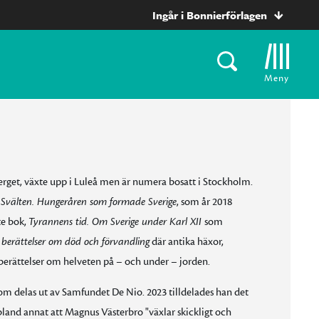
Ingår i Bonnierförlagen
Meny
erget, växte upp i Luleå men är numera bosatt i Stockholm.
t
Svälten. Hungeråren som formade Sverige
, som år 2018
te bok,
Tyrannens tid. Om Sverige under Karl XII
som
berättelser om död och förvandling
där antika häxor,
berättelser om helveten på – och under – jorden.
m delas ut av Samfundet De Nio. 2023 tilldelades han det
land annat att Magnus Västerbro "växlar skickligt och