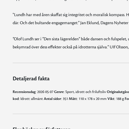
"Lundh har med åren skaffat sig integritet och moralisk kompass. Han
där. Och det bultande engagemanget.” Jan Eklund, Dagens Nyheter
”Olof Lundh ser i ”Den sista lägerelden” både dansen och fulspelet
bekymrad över dess effekter också på idrotterna själva.” UIf Olsson
Detaljerad fakta
Recensionsdag:
2026-05-07
Genre:
Sport, idrott och friluftsliv
Originalutgåva
kod:
Idrott: allmänt
Antal sidor:
351
Mått:
110 x 178 x 20 mm
Vikt:
188 g
Fo