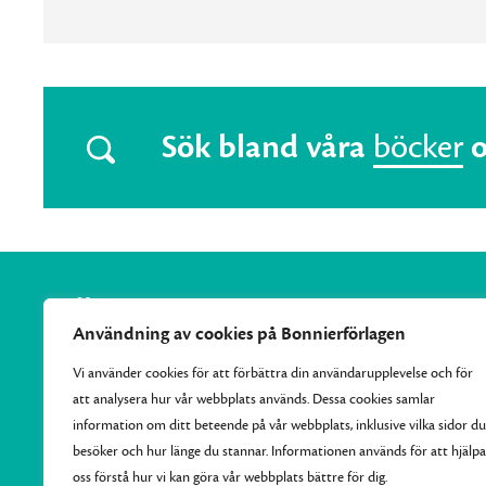
Sök bland våra
böcker
Användning av cookies på Bonnierförlagen
Vi använder cookies för att förbättra din användarupplevelse och för
att analysera hur vår webbplats används. Dessa cookies samlar
Vi samlar Bonnierförlagens pocketutgivning och ger varje
information om ditt beteende på vår webbplats, inklusive vilka sidor du
månad ut 10–15 nya efterlängtade titlar.
besöker och hur länge du stannar. Informationen används för att hjälpa
oss förstå hur vi kan göra vår webbplats bättre för dig.