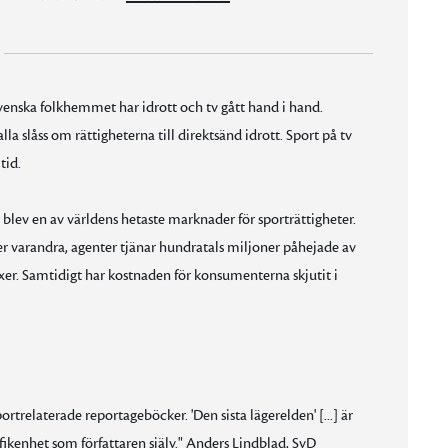
enska folkhemmet har idrott och tv gått hand i hand.
a slåss om rättigheterna till direktsänd idrott. Sport på tv
tid.
blev en av världens hetaste marknader för sporträttigheter.
er varandra, agenter tjänar hundratals miljoner påhejade av
äxer. Samtidigt har kostnaden för konsumenterna skjutit i
rtrelaterade reportageböcker. 'Den sista lägerelden' [...] är
enhet som författaren själv." Anders Lindblad, SvD