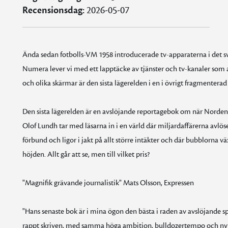
Recensionsdag:
2026-05-07
Ända sedan fotbolls-VM 1958 introducerade tv-apparaterna i det sv
Numera lever vi med ett lapptäcke av tjänster och tv-kanaler som all
och olika skärmar är den sista lägerelden i en i övrigt fragmenterad 
Den sista lägerelden är en avslöjande reportagebok om när Norden 
Olof Lundh tar med läsarna in i en värld där miljardaffärerna avlös
förbund och ligor i jakt på allt större intäkter och där bubblorna v
höjden. Allt går att se, men till vilket pris?
"Magnifik grävande journalistik" Mats Olsson, Expressen
"Hans senaste bok är i mina ögon den bästa i raden av avslöjande spo
rappt skriven, med samma höga ambition, bulldozertempo och nyfik