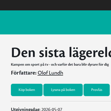
Den sista lägere
Kampen om sport på tv - och varför det bara blir dyrare för dig
Författare:
Olof Lundh
Köp boken
Lyssna på boken
Provläs
Utgivningsdag:
2026-05-07