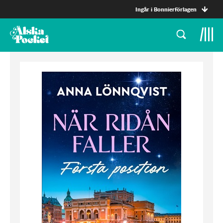
Ingår i Bonnierförlagen