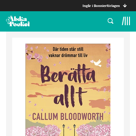
Ingår i Bonnierförlagen