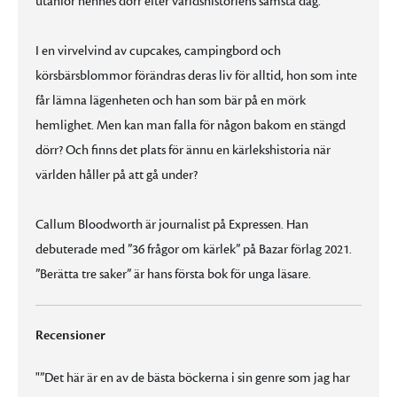
utanför hennes dörr efter världshistoriens sämsta dag.
I en virvelvind av cupcakes, campingbord och
körsbärsblommor förändras deras liv för alltid, hon som inte
får lämna lägenheten och han som bär på en mörk
hemlighet. Men kan man falla för någon bakom en stängd
dörr? Och finns det plats för ännu en kärlekshistoria när
världen håller på att gå under?
Callum Bloodworth är journalist på Expressen. Han
debuterade med ”36 frågor om kärlek” på Bazar förlag 2021.
”Berätta tre saker” är hans första bok för unga läsare.
Recensioner
"”Det här är en av de bästa böckerna i sin genre som jag har