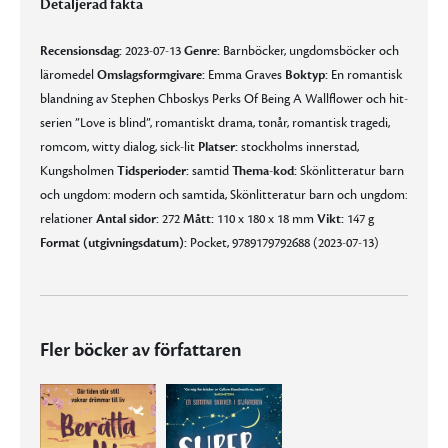
Detaljerad fakta
Recensionsdag:
2023-07-13
Genre:
Barnböcker, ungdomsböcker och
läromedel
Omslagsformgivare:
Emma Graves
Boktyp:
En romantisk
blandning av Stephen Chboskys Perks Of Being A Wallflower och hit-
serien ”Love is blind”, romantiskt drama, tonår, romantisk tragedi,
romcom, witty dialog, sick-lit
Platser:
stockholms innerstad,
Kungsholmen
Tidsperioder:
samtid
Thema-kod:
Skönlitteratur barn
och ungdom: modern och samtida, Skönlitteratur barn och ungdom:
relationer
Antal sidor:
272
Mått:
110 x 180 x 18 mm
Vikt:
147 g
Format (utgivningsdatum):
Pocket, 9789179792688 (2023-07-13)
Fler böcker av författaren