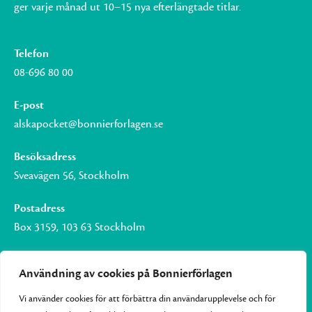
ger varje månad ut 10–15 nya efterlängtade titlar.
Telefon
08-696 80 00
E-post
alskapocket@bonnierforlagen.se
Besöksadress
Sveavägen 56, Stockholm
Postadress
Box 3159, 103 63 Stockholm
Användning av cookies på Bonnierförlagen
Vi använder cookies för att förbättra din användarupplevelse och för
Om Bonnierförlagen