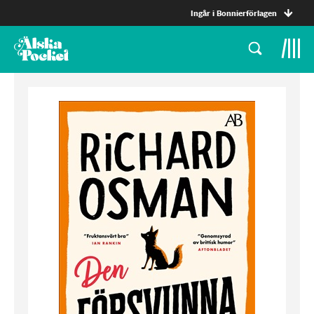
Ingår i Bonnierförlagen