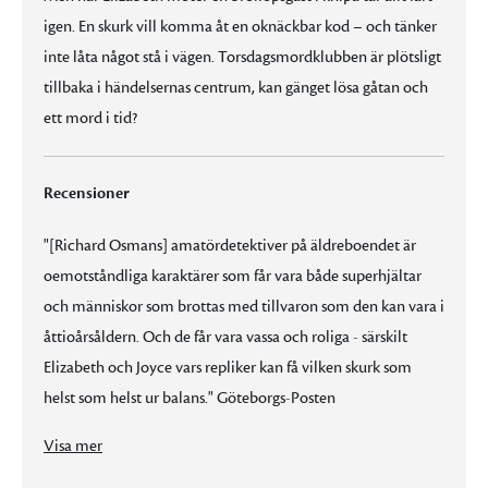
igen. En skurk vill komma åt en oknäckbar kod – och tänker
inte låta något stå i vägen. Torsdagsmordklubben är plötsligt
tillbaka i händelsernas centrum, kan gänget lösa gåtan och
ett mord i tid?
Recensioner
"[Richard Osmans] amatördetektiver på äldreboendet är
oemotståndliga karaktärer som får vara både superhjältar
och människor som brottas med tillvaron som den kan vara i
åttioårsåldern. Och de får vara vassa och roliga - särskilt
Elizabeth och Joyce vars repliker kan få vilken skurk som
helst som helst ur balans." Göteborgs-Posten
"[Richard Osmans] amatördetektiver på äldreboendet är oemotståndliga karaktärer som får vara både superhjältar och människor som brottas med tillvaron som den kan vara i åttioårsåldern. Och de får vara vassa och roliga - särskilt Elizabeth och Joyce vars repliker kan få vilken skurk som helst som helst ur balans." Göteborgs-Posten
"Richard Osman skriver underhållande och det är som alltid ett nöje att följa Torsdagsmordklubben." Ölandsbladet
Visa mer