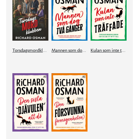
Torsdagsmordklubben
Mannen som dog två gånger
Kulan som inte träffade