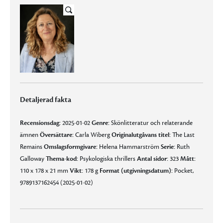
Detaljerad fakta
Recensionsdag:
2025-01-02
Genre:
Skönlitteratur och relaterande
ämnen
Översättare:
Carla Wiberg
Originalutgåvans titel:
The Last
Remains
Omslagsformgivare:
Helena Hammarström
Serie:
Ruth
Galloway
Thema-kod:
Psykologiska thrillers
Antal sidor:
323
Mått:
110 x 178 x 21 mm
Vikt:
178 g
Format (utgivningsdatum):
Pocket,
9789137162454 (2025-01-02)