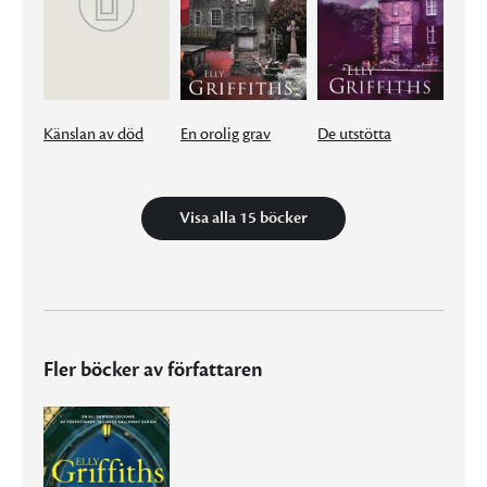
Känslan av död
En orolig grav
De utstötta
Visa alla 15 böcker
Fler böcker av författaren