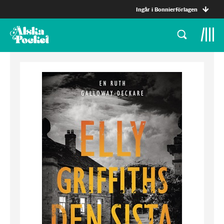
Ingår i Bonnierförlagen