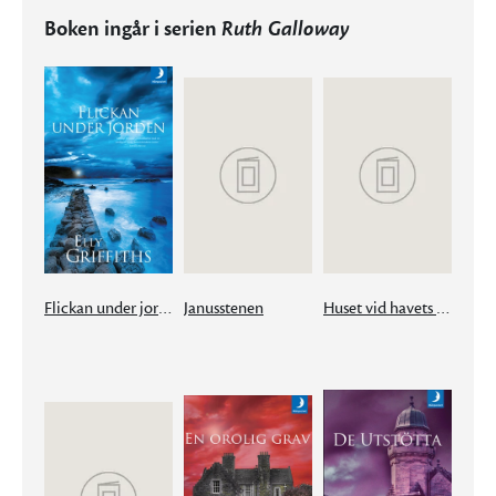
Boken ingår i serien
Ruth Galloway
Flickan under jorden
Janusstenen
Huset vid havets slut