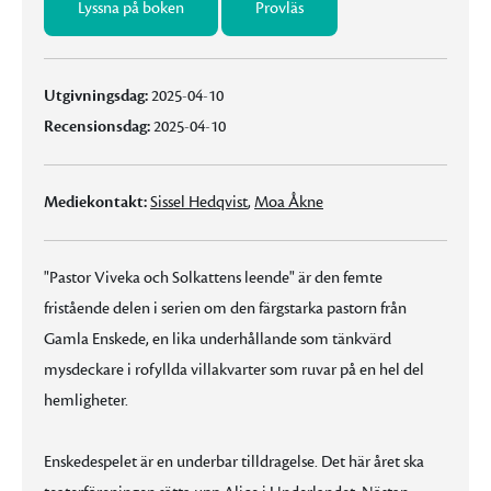
Lyssna på boken
Provläs
Utgivningsdag:
2025-04-10
Recensionsdag:
2025-04-10
Mediekontakt:
Sissel Hedqvist
,
Moa Åkne
"Pastor Viveka och Solkattens leende" är den femte
fristående delen i serien om den färgstarka pastorn från
Gamla Enskede, en lika underhållande som tänkvärd
mysdeckare i rofyllda villakvarter som ruvar på en hel del
hemligheter.
Enskedespelet är en underbar tilldragelse. Det här året ska