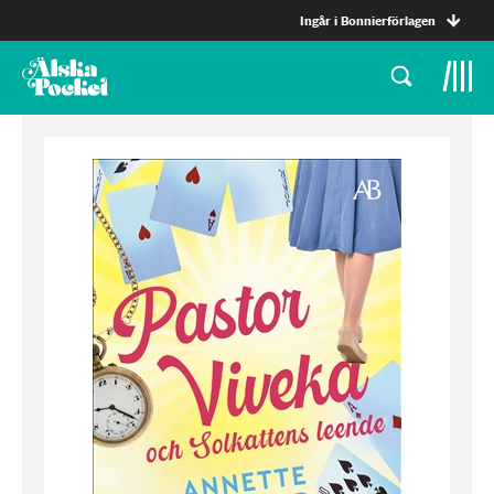
Ingår i Bonnierförlagen