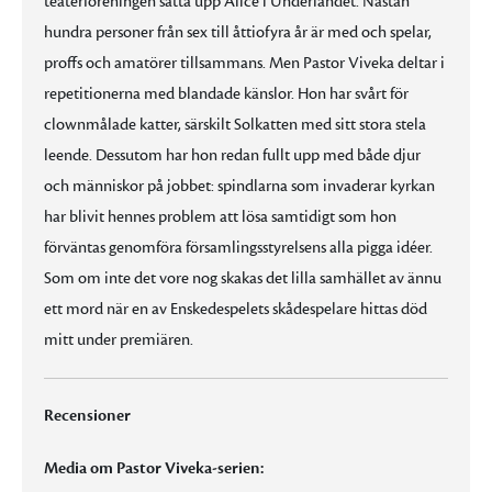
teaterföreningen sätta upp Alice i Underlandet. Nästan
hundra personer från sex till åttiofyra år är med och spelar,
proffs och amatörer tillsammans. Men Pastor Viveka deltar i
repetitionerna med blandade känslor. Hon har svårt för
clownmålade katter, särskilt Solkatten med sitt stora stela
leende. Dessutom har hon redan fullt upp med både djur
och människor på jobbet: spindlarna som invaderar kyrkan
har blivit hennes problem att lösa samtidigt som hon
förväntas genomföra församlingsstyrelsens alla pigga idéer.
Som om inte det vore nog skakas det lilla samhället av ännu
ett mord när en av Enskedespelets skådespelare hittas död
mitt under premiären.
Recensioner
Media om Pastor Viveka-serien: