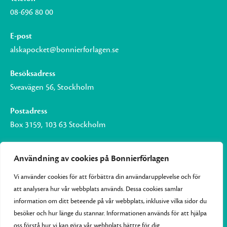
08-696 80 00
E-post
alskapocket@bonnierforlagen.se
Besöksadress
Sveavägen 56, Stockholm
Postadress
Box 3159, 103 63 Stockholm
Användning av cookies på Bonnierförlagen
Vi använder cookies för att förbättra din användarupplevelse och för
Om Bonnierförlagen
att analysera hur vår webbplats används. Dessa cookies samlar
Cookies
information om ditt beteende på vår webbplats, inklusive vilka sidor du
besöker och hur länge du stannar. Informationen används för att hjälpa
Integritetspolicy
oss förstå hur vi kan göra vår webbplats bättre för dig.