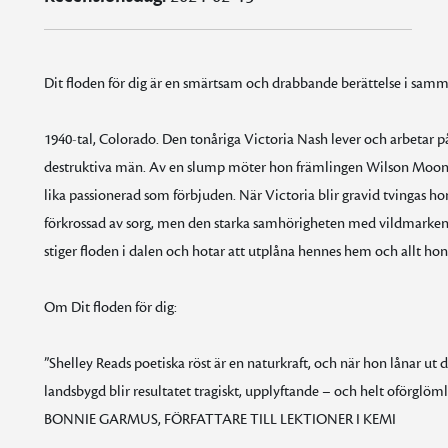
Dit floden för dig är en smärtsam och drabbande berättelse i samm
1940-tal, Colorado. Den tonåriga Victoria Nash lever och arbetar p
destruktiva män. Av en slump möter hon främlingen Wilson Moon på
lika passionerad som förbjuden. När Victoria blir gravid tvingas hon f
förkrossad av sorg, men den starka samhörigheten med vildmarken ge
stiger floden i dalen och hotar att utplåna hennes hem och allt hon 
Om Dit floden för dig:
”Shelley Reads poetiska röst är en naturkraft, och när hon lånar ut d
landsbygd blir resultatet tragiskt, upplyftande – och helt oförglömli
BONNIE GARMUS, FÖRFATTARE TILL LEKTIONER I KEMI