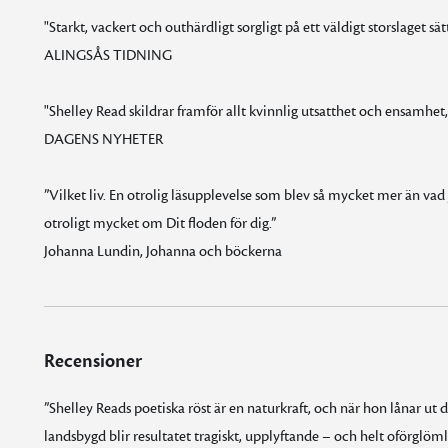
"Starkt, vackert och outhärdligt sorgligt på ett väldigt storslaget sät
ALINGSÅS TIDNING
"Shelley Read skildrar framför allt kvinnlig utsatthet och ensamhet
DAGENS NYHETER
”Vilket liv. En otrolig läsupplevelse som blev så mycket mer än vad ja
otroligt mycket om Dit floden för dig.”
Johanna Lundin, Johanna och böckerna
Recensioner
”Shelley Reads poetiska röst är en naturkraft, och när hon lånar ut d
landsbygd blir resultatet tragiskt, upplyftande – och helt oförglömli