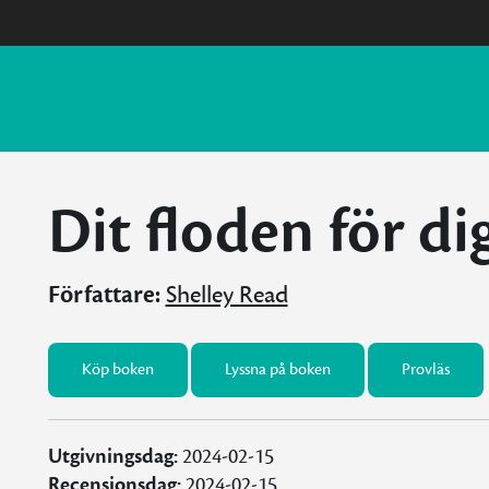
Dit floden för di
Författare:
Shelley Read
Köp boken
Lyssna på boken
Provläs
Utgivningsdag:
2024-02-15
Recensionsdag:
2024-02-15