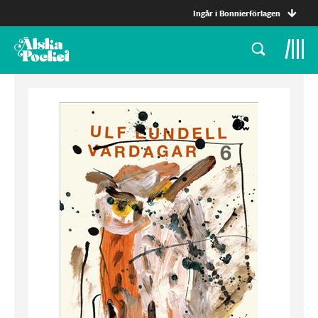
Ingår i Bonnierförlagen