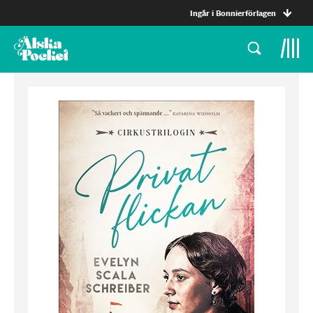
Ingår i Bonnierförlagen