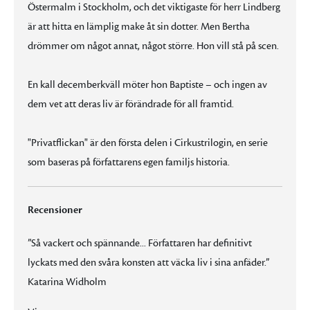
Östermalm i Stockholm, och det viktigaste för herr Lindberg
är att hitta en lämplig make åt sin dotter. Men Bertha
drömmer om något annat, något större. Hon vill stå på scen.
En kall decemberkväll möter hon Baptiste – och ingen av
dem vet att deras liv är förändrade för all framtid.
"Privatflickan" är den första delen i Cirkustrilogin, en serie
som baseras på författarens egen familjs historia.
Recensioner
”Så vackert och spännande... Författaren har definitivt
lyckats med den svåra konsten att väcka liv i sina anfäder.”
Katarina Widholm
”Så vackert och spännande... Författaren har definitivt lyckats med den svåra konsten att väcka liv i sina anfäder.” Katarina Widholm
"Hisnande kärlekshistoria baserad på författarens farmors farmors liv." Betyg fyra av fem, Femina
”Det är svårt att tro att detta är en debut, så välskriven och underhållande - och en riktigt stark och glödande kärlekshistoria" Allers
"En fascinerande inblick i en värld som till stor del är stängd för oss utomstående." Ingalill Mosander, Aftonbladet