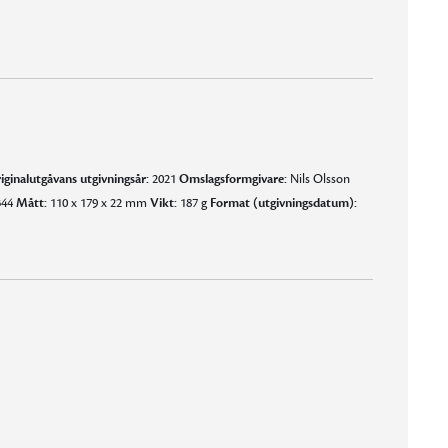
… Fantastisk välskrivet naturligtvis, och den mest roande spänningsroman jag läst på länge.”
amman. Fattas bara annat i en pusseldeckare!”
iginalutgåvans utgivningsår:
2021
Omslagsformgivare:
Nils Olsson
44
Mått:
110 x 179 x 22 mm
Vikt:
187 g
Format (utgivningsdatum):