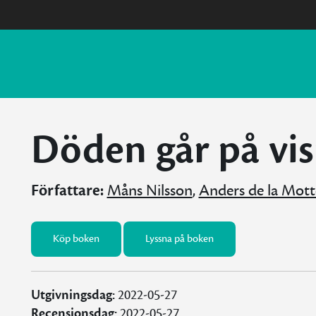
Döden går på vi
Författare:
Måns Nilsson
,
Anders de la Mott
Köp boken
Lyssna på boken
Utgivningsdag:
2022-05-27
Recensionsdag:
2022-05-27