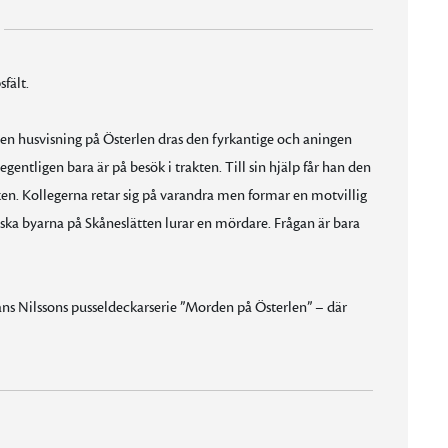
fält.
n husvisning på Österlen dras den fyrkantige och aningen
gentligen bara är på besök i trakten. Till sin hjälp får han den
en. Kollegerna retar sig på varandra men formar en motvillig
ska byarna på Skåneslätten lurar en mördare. Frågan är bara
åns Nilssons pusseldeckarserie ”Morden på Österlen” – där