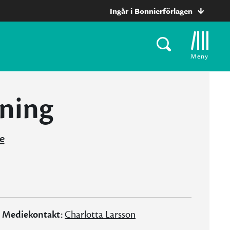
Ingår i Bonnierförlagen
Meny
sning
e
Mediekontakt:
Charlotta Larsson