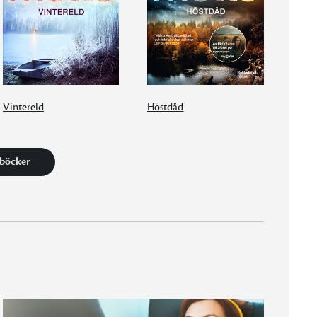
Vintereld
Höstdåd
 böcker