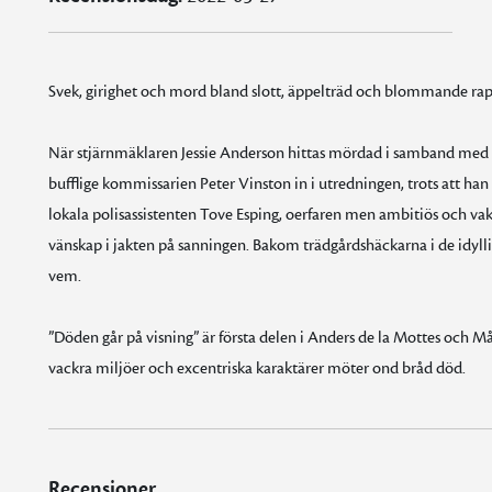
Svek, girighet och mord bland slott, äppelträd och blommande raps
När stjärnmäklaren Jessie Anderson hittas mördad i samband med e
bufflige kommissarien Peter Vinston in i utredningen, trots att han e
lokala polisassistenten Tove Esping, oerfaren men ambitiös och vak
vänskap i jakten på sanningen. Bakom trädgårdshäckarna i de idylli
vem.
”Döden går på visning” är första delen i Anders de la Mottes och M
vackra miljöer och excentriska karaktärer möter ond bråd död.
Recensioner