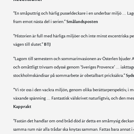
”En småputtrig och härlig pusseldeckare i en underbar miljö … Lagom
fram emot nästa del i serien.”
Smålandsposten
”Historien är full med härliga miljöer och inte minst excentriska p
vägen till slutet.”
BTJ
”Lagom till semestern och sommarinvasionen av Österlen bjuder A
och omåttligt trivsam odyssé genom ’Sveriges Provence’ … iakttage
stockholmskändisar på sommarbete är obetalbart pricksäkra.”
Syd
”Vi rör oss i den vackra miljön, genom olika berättarperspektiv, i
växande spänning … Fantastisk välskrivet naturligtvis, och den mes
Kapprakt
”Fastän det handlar om ond bråd död är detta en småmysig deckare,
samma rum när alla trådar ska knytas samman. Fattas bara annat i 