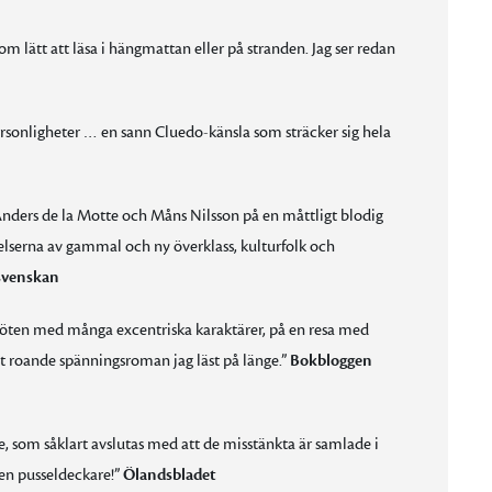
 lätt att läsa i hängmattan eller på stranden. Jag ser redan
ersonligheter … en sann Cluedo-känsla som sträcker sig hela
nders de la Motte och Måns Nilsson på en måttligt blodig
lserna av gammal och ny överklass, kulturfolk och
svenskan
 möten med många excentriska karaktärer, på en resa med
t roande spänningsroman jag läst på länge.”
Bokbloggen
 som såklart avslutas med att de misstänkta är samlade i
en pusseldeckare!”
Ölandsbladet