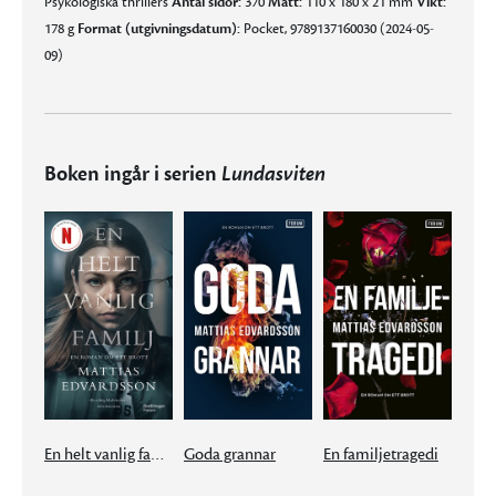
Psykologiska thrillers
Antal sidor:
370
Mått:
110 x 180 x 21 mm
Vikt:
178 g
Format (utgivningsdatum):
Pocket, 9789137160030 (2024-05-
09)
Boken ingår i serien
Lundasviten
En helt vanlig familj
Goda grannar
En familjetragedi