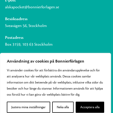
E-post
alskapocket@bonnierforlagen.se
Besöksadress
Sveavägen 56, Stockholm
Postadress
Box 3159, 103 63 Stockholm
Användning av cookies på Bonnierförlagen
Vi använder cookies för att förbättra din användarupplevelse och för
Om Bonnierförlagen
att analysera hur vår webbplats används. Dessa cookies samlar
Cookies
information om ditt beteende på vår webbplats, inklusive vilka sidor du
besöker och hur länge du stannar. Informationen används för att hjälpa
Integritetspolicy
oss förstå hur vi kan göra vår webbplats bättre för dig.
Justera mina inställningar
Neka alla
Acceptera alla