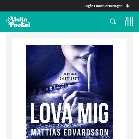
Ingår i Bonnierförlagen