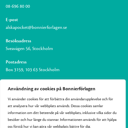
08-696 80 00
E-post
alskapocket@bonnierforlagen.se
Besöksadress
Sveavägen 56, Stockholm
Postadress
Box 3159, 103 63 Stockholm
Användning av cookies på Bonnierförlagen
Vi använder cookies för att förbättra din användarupplevelse och för
Om Bonnierförlagen
att analysera hur vår webbplats används. Dessa cookies samlar
Cookies
information om ditt beteende på vår webbplats, inklusive vilka sidor du
besöker och hur länge du stannar. Informationen används för att hjälpa
Integritetspolicy
oss förstå hur vi kan göra vår webbplats bättre för dig.