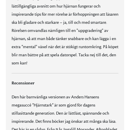
lättillgängliga avsnitt om hur hjärnan fungerar och
inspirerande tips för mer rörelse är förhoppningen att läsaren
ska bli gladare och starkare – ja, till och med smartare.
Rörelsen omvandlas nämligen till en "uppgradering" av
hjärnan, så att man både tänker snabbare och kan lägga i en
extra ”mental" växel när det är stökigt runtomkring. På köpet
blir man bättre på att spela datorspel. Tacka nej till det, den
som kan!
Recensioner
Den här barnvänliga versionen av Anders Hansens
megasuccé ”Hjärnstark” är som gjord för dagens
stillasittande generation. Den är lättläst, spännande och
inspirerande. Det finns böcker jag önskar att många ska läsa.
Det här är en sådan. Från 9 år. Ingalill Mosander, Aftonbladet