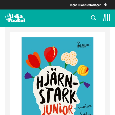
Ingår i Bonnierförlagen