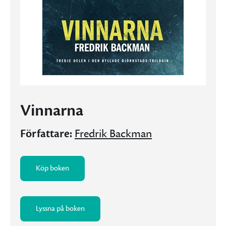
Vinnarna
Författare:
Fredrik Backman
Köp boken
Lyssna på boken