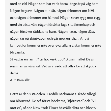
med en eld. Någon som har varit borta länge är på väg hem.
Någon begravs. Någon blir kär, någon drömmer om NHL
och någon drömmer om hämnd. Någon sover rygg mot rygg
med sin bästa vän, någon försöker laga sitt äktenskap och
någon försöker rädda sina barn. Någon hatar, någon slåss,
någon tar ett skjutvapen och går mot en ishall. Allt vi
kämpat för kommer inte överleva, alla vi älskar kommer inte
bli gamla.
Så vad är en familj? En hockeyklubb? Ett samhälle? De är
summan av våra val. Vad är vi redo att offra för att skydda
dem?
Allt. Bara allt.
Detta är den sista delen i Fredrik Backmans älskade trilogi
om Björnstad. De två första böckerna, "Björnstad" och "Vi
mot er", nådde New York Times bästsäljarlista och blev tv-