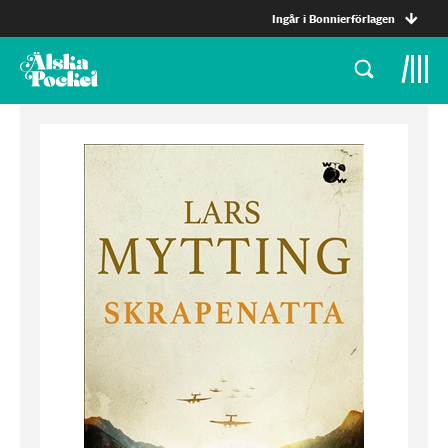
Ingår i Bonnierförlagen