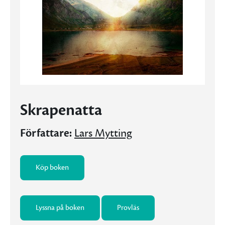
Skrapenatta
Författare:
Lars Mytting
Köp boken
Lyssna på boken
Provläs