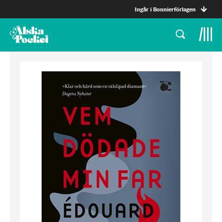
Ingår i Bonnierförlagen