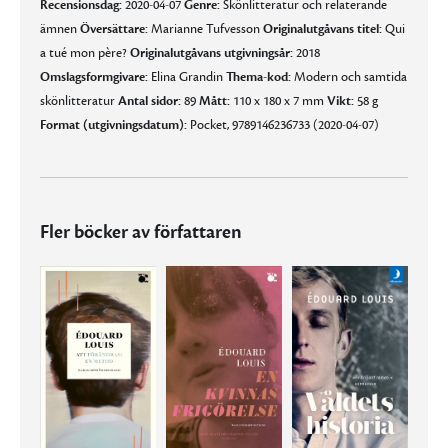
Recensionsdag:
2020-04-07
Genre:
Skönlitteratur och relaterande
ämnen
Översättare:
Marianne Tufvesson
Originalutgåvans titel:
Qui
a tué mon père?
Originalutgåvans utgivningsår:
2018
Omslagsformgivare:
Elina Grandin
Thema-kod:
Modern och samtida
skönlitteratur
Antal sidor:
89
Mått:
110 x 180 x 7 mm
Vikt:
58 g
Format (utgivningsdatum):
Pocket, 9789146236733 (2020-04-07)
Fler böcker av författaren