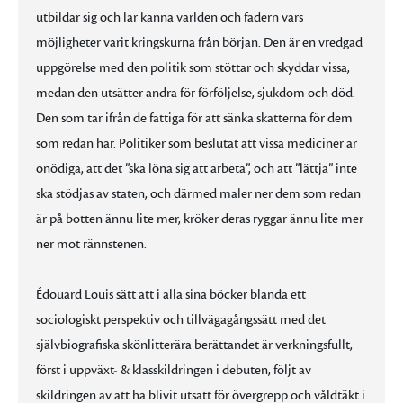
utbildar sig och lär känna världen och fadern vars
möjligheter varit kringskurna från början. Den är en vredgad
uppgörelse med den politik som stöttar och skyddar vissa,
medan den utsätter andra för förföljelse, sjukdom och död.
Den som tar ifrån de fattiga för att sänka skatterna för dem
som redan har. Politiker som beslutat att vissa mediciner är
onödiga, att det ”ska löna sig att arbeta”, och att ”lättja” inte
ska stödjas av staten, och därmed maler ner dem som redan
är på botten ännu lite mer, kröker deras ryggar ännu lite mer
ner mot rännstenen.
Édouard Louis sätt att i alla sina böcker blanda ett
sociologiskt perspektiv och tillvägagångssätt med det
självbiografiska skönlitterära berättandet är verkningsfullt,
först i uppväxt- & klasskildringen i debuten, följt av
skildringen av att ha blivit utsatt för övergrepp och våldtäkt i