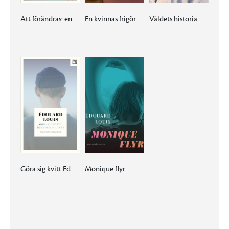
Att förändras: en metod
En kvinnas frigörelse
Våldets historia
Göra sig kvitt Eddy Bellegueule
Monique flyr