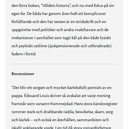
den förra boken, ”Våldets historia”, och nu med fokus på sin
egen far. De båda har genom åren haft ett komplicerat
förhållande och den här texten är en stridsskrift och en
uppgörelse med politiker och andra makthavare och de
mekanismer i samhället som tagit kål på den både fysiskt
och psykiskt utslitne (sjukpensionerade och utförsäkrade)
fadern i förtid.
Recensioner
"Det blir ett sorgset och mycket kärleksfullt porträtt av en
pappa. Édouard Louis skriver så avskalat att varje mening
framstår som varsamt frammejslad. Hans stora känsloregister
rymmer stark och drabbande rädsla, besvikelse, skam, sorg
och kärlek – och också en återhållen, sammanbiten och
iskallt anklagande vrede. I en tid då stora romanförfattare