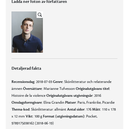
Ladda ner foton av författaren
Detaljerad fakta
Recensionsdag:
2018-07-03
Genre:
Skönlitteratur och relaterande
ämnen
Översättare:
Marianne Tufvesson
Originalutgåvans titel:
Histoire de la violence
Originalutgåvans utgivningsår:
2016
Omslagsformgivare:
Elina Grandin
Platser:
Paris, Frankrike, Picardie
Thema-kod:
Skönlitteratur: allmänt
Antal sidor:
176
Mått:
110 x 178
x 12 mm
Vikt:
100 g
Format (utgivningsdatum):
Pocket,
9789175038162 (2018-06-19)