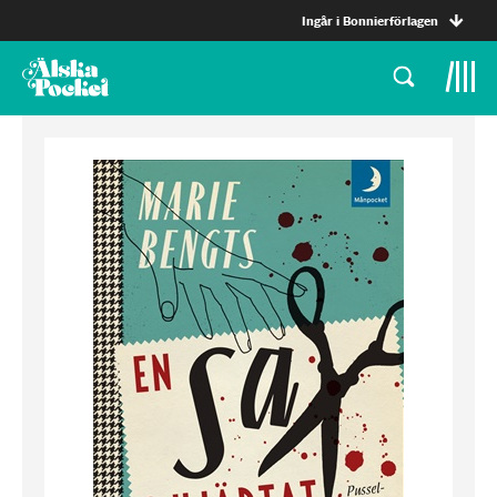
Ingår i Bonnierförlagen