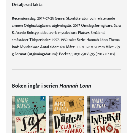
Detaljerad fakta
Recensionsdag:
2017-07-25
Genre:
Skönlitteratur och relaterande
ämnen
Originalutgåvans utgivningsår:
2017
Omslagsformgivare:
Sara
R. Acedo
Boktyp:
debutverk, mysdeckare
Platser:
Småland,
småstäder
Tidsperioder:
1957, 1950-talet
Serie:
Hannah Lönn
Thema-
kod:
Mysdeckare
Antal sidor:
480
Mått:
110 x 178 x 31 mm
Vikt:
259
g
Format (utgivningsdatum):
Pocket, 9789175036595 (2017-07-03)
Boken ingår i serien
Hannah Lönn