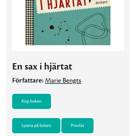
En sax i hjärtat
Författare:
Marie Bengts
Köp boken
Lyssna på boken
Provläs