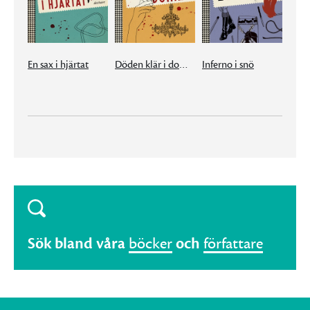
En sax i hjärtat
Döden klär i domino
Inferno i snö
Sök bland våra
böcker
och
författare