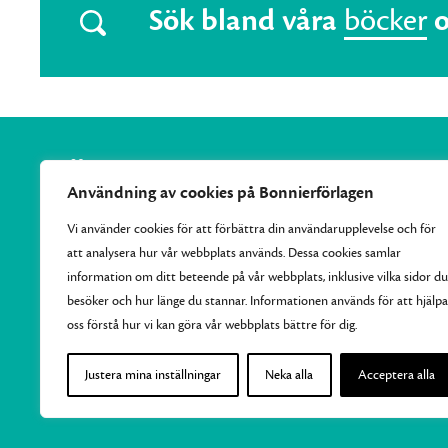
Sök bland våra
böcker
Användning av cookies på Bonnierförlagen
Vi använder cookies för att förbättra din användarupplevelse och för
att analysera hur vår webbplats används. Dessa cookies samlar
Vi samlar Bonnierförlagens pocketutgivning och ger varje
information om ditt beteende på vår webbplats, inklusive vilka sidor du
månad ut 10–15 nya efterlängtade titlar.
besöker och hur länge du stannar. Informationen används för att hjälpa
oss förstå hur vi kan göra vår webbplats bättre för dig.
Justera mina inställningar
Neka alla
Acceptera alla