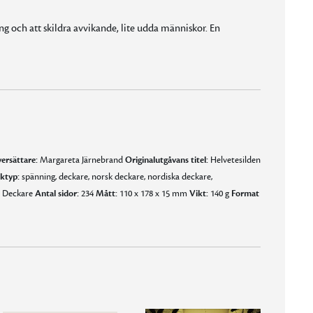
g och att skildra avvikande, lite udda människor. En
e men mycket tragisk historia som jag kan rekommendera. En riktig bladvändare som är svår att lägga ifrån sig."
ersättare:
Margareta Järnebrand
Originalutgåvans titel:
Helvetesilden
ktyp:
spänning, deckare, norsk deckare, nordiska deckare,
Deckare
Antal sidor:
234
Mått:
110 x 178 x 15 mm
Vikt:
140 g
Format