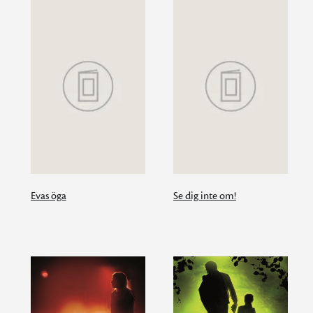
Evas öga
Se dig inte om!