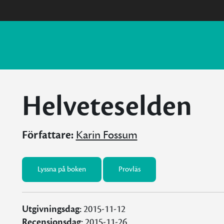
Helveteselden
Författare:
Karin Fossum
Lyssna på boken
Provläs
Utgivningsdag:
2015-11-12
Recensionsdag:
2015-11-26