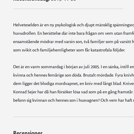
Helveteselden är en ny psykologisk och djupt mänsklig spännings
huvudrollen. En berättelse där inte bara frågan om vem utan framför
ensamstående mödrar med varsin son, två familjer som på varsitt h
som svikit och familjehemligheter som får katastrofala följder.
Det är en varm sommardag i början av juli 2005. I en sänka, intill e
kvinna och hennes femårige son döda. Brutalt mördade. Fyra knivhu
dem ligger det blodiga mordvapnet, en kniv med långt blad. Kniven
Konrad Sejer har då han försöker lösa vad som på en gång framstår
befann sig kvinnan och hennes son i husvagnen? Och vem har haft
Recensioner