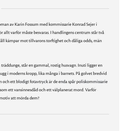
roman av Karin Fossum med kommissarie Konrad Sejer i
 allt varför måste besvaras. I handlingens centrum står två
åll kämpar mot tillvarons torftighet och dåliga odds, män
n träddunge, står en gammal, rostig husvagn. Inuti ligger en
gg i moderns kropp, lika många i barnets. På golvet bredvid
 och ett blodigt fotavtryck är de enda spår poliskommissarie
 som ett vansinnesdåd och ett välplanerat mord. Varför
 motiv att mörda dem?