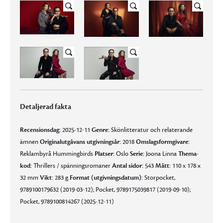
Detaljerad fakta
Recensionsdag:
2025-12-11
Genre:
Skönlitteratur och relaterande
ämnen
Originalutgåvans utgivningsår:
2018
Omslagsformgivare:
Reklambyrå Hummingbirds
Platser:
Oslo
Serie:
Joona Linna
Thema-
kod:
Thrillers / spänningsromaner
Antal sidor:
543
Mått:
110 x 178 x
32 mm
Vikt:
283 g
Format (utgivningsdatum):
Storpocket,
9789100179632 (2019-03-12); Pocket, 9789175039817 (2019-09-10);
Pocket, 9789100814267 (2025-12-11)