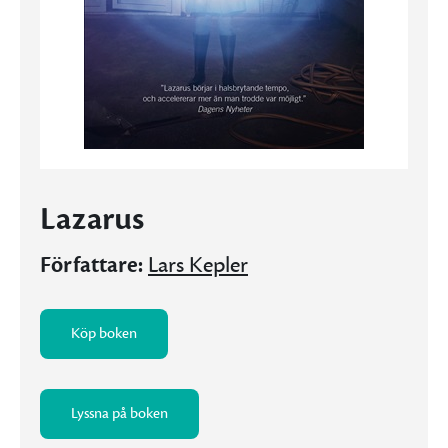
Lazarus
Författare:
Lars Kepler
Köp boken
Lyssna på boken