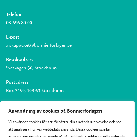
Telefon
08-696 80 00
E-post
alskapocket@bonnierforlagen.se
Besöksadress
Sveavägen 56, Stockholm
Postadress
Box 3159, 103 63 Stockholm
Användning av cookies på Bonnierförlagen
Vi använder cookies för att förbättra din användarupplevelse och för
Om Bonnierförlagen
att analysera hur vår webbplats används. Dessa cookies samlar
Cookies
information om ditt beteende på vår webbplats, inklusive vilka sidor du