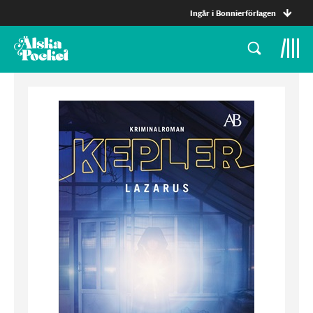
Ingår i Bonnierförlagen