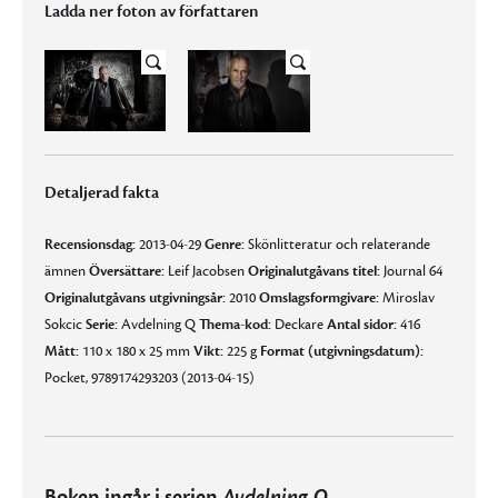
Ladda ner foton av författaren
Detaljerad fakta
Recensionsdag:
2013-04-29
Genre:
Skönlitteratur och relaterande
ämnen
Översättare:
Leif Jacobsen
Originalutgåvans titel:
Journal 64
Originalutgåvans utgivningsår:
2010
Omslagsformgivare:
Miroslav
Sokcic
Serie:
Avdelning Q
Thema-kod:
Deckare
Antal sidor:
416
Mått:
110 x 180 x 25 mm
Vikt:
225 g
Format (utgivningsdatum):
Pocket, 9789174293203 (2013-04-15)
Boken ingår i serien
Avdelning Q