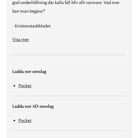
god underhållning där kalla fall blir allt varmare. Vad mer
kan man begära?"
- Kristianstadsbladet
"Ännu en träffsäker spänningsroman från Jussi Adler-Olsen fylld med spänning, humor och skräck."
"Jussi Adler-Olsen har för länge sedan bevisat att han kan skriva bättre spänningsromaner än de flesta av hans danska kollegor och fullt i klass med de bästa utländska."
Visa mer
Ladda ner omslag
Pocket
Ladda ner 3D-omslag
Pocket