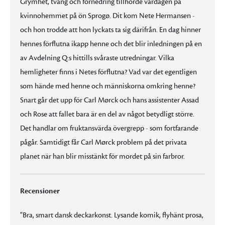
Grymhet, tvång och förnedring tillhörde vardagen på
kvinnohemmet på ön Sprogø. Dit kom Nete Hermansen -
och hon trodde att hon lyckats ta sig därifrån. En dag hinner
hennes förflutna ikapp henne och det blir inledningen på en
av Avdelning Q:s hittills svåraste utredningar. Vilka
hemligheter finns i Netes förflutna? Vad var det egentligen
som hände med henne och människorna omkring henne?
Snart går det upp för Carl Mørck och hans assistenter Assad
och Rose att fallet bara är en del av något betydligt större.
Det handlar om fruktansvärda övergrepp - som fortfarande
pågår. Samtidigt får Carl Mørck problem på det privata
planet när han blir misstänkt för mordet på sin farbror.
Recensioner
"Bra, smart dansk deckarkonst. Lysande komik, flyhänt prosa,