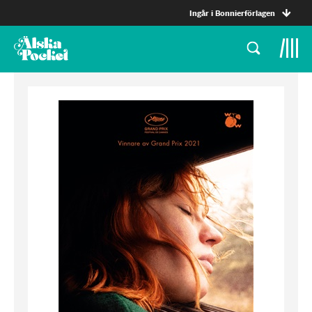
Ingår i Bonnierförlagen