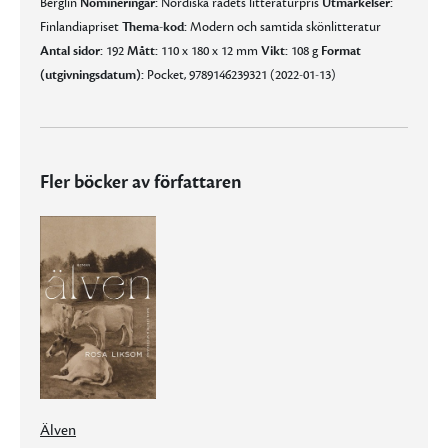
Berglin
Nomineringar:
Nordiska rådets litteraturpris
Utmärkelser:
Finlandiapriset
Thema-kod:
Modern och samtida skönlitteratur
Antal sidor:
192
Mått:
110 x 180 x 12 mm
Vikt:
108 g
Format
(utgivningsdatum):
Pocket, 9789146239321 (2022-01-13)
Fler böcker av författaren
Älven