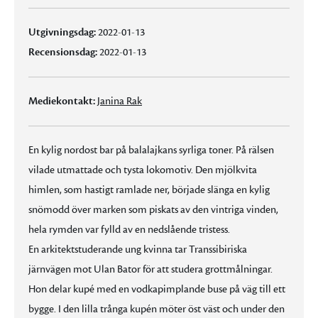
Utgivningsdag:
2022-01-13
Recensionsdag:
2022-01-13
Mediekontakt:
Janina Rak
En kylig nordost bar på balalajkans syrliga toner. På rälsen
vilade utmattade och tysta lokomotiv. Den mjölkvita
himlen, som hastigt ramlade ner, började slänga en kylig
snömodd över marken som piskats av den vintriga vinden,
hela rymden var fylld av en nedslående tristess.
En arkitektstuderande ung kvinna tar Transsibiriska
järnvägen mot Ulan Bator för att studera grottmålningar.
Hon delar kupé med en vodkapimplande buse på väg till ett
bygge. I den lilla trånga kupén möter öst väst och under den