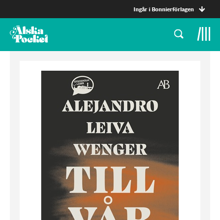
Ingår i Bonnierförlagen