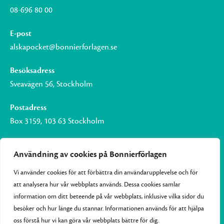
08-696 80 00
E-post
alskapocket@bonnierforlagen.se
Besöksadress
Sveavägen 56, Stockholm
Postadress
Box 3159, 103 63 Stockholm
Användning av cookies på Bonnierförlagen
Vi använder cookies för att förbättra din användarupplevelse och för
Om Bonnierförlagen
att analysera hur vår webbplats används. Dessa cookies samlar
Cookies
information om ditt beteende på vår webbplats, inklusive vilka sidor du
besöker och hur länge du stannar. Informationen används för att hjälpa
Integritetspolicy
oss förstå hur vi kan göra vår webbplats bättre för dig.