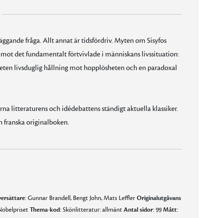
läggande fråga. Allt annat är tidsfördriv. Myten om Sisyfos
t mot det fundamentalt förtvivlade i människans livssituation:
veten livsduglig hållning mot hopplösheten och en paradoxal
a litteraturens och idédebattens ständigt aktuella klassiker.
n franska originalboken.
ersättare:
Gunnar Brandell, Bengt John, Mats Leffler
Originalutgåvans
obelpriset
Thema-kod:
Skönlitteratur: allmänt
Antal sidor:
99
Mått: