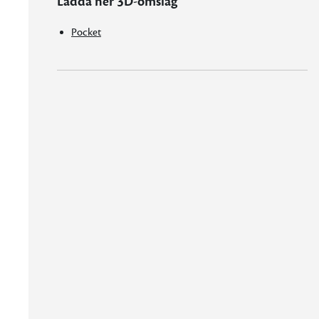
Ladda ner 3D-omslag
Pocket