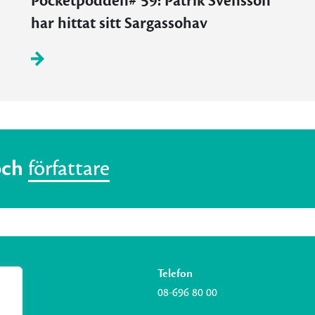
Pocketpodden# 59: Patrik Svensson
har hittat sitt Sargassohav
och
författare
Telefon
08-696 80 00