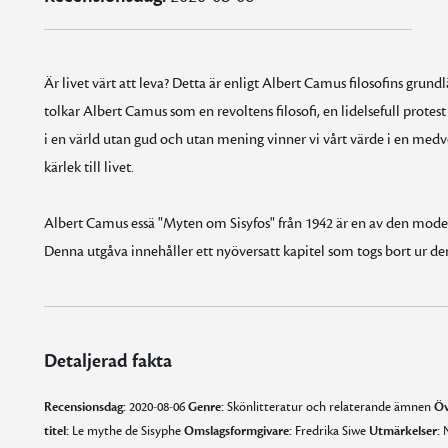
Är livet värt att leva? Detta är enligt Albert Camus filosofins grund
tolkar Albert Camus som en revoltens filosofi, en lidelsefull protes
i en värld utan gud och utan mening vinner vi vårt värde i en med
kärlek till livet.
Albert Camus essä "Myten om Sisyfos" från 1942 är en av den modern
Denna utgåva innehåller ett nyöversatt kapitel som togs bort ur de
Detaljerad fakta
Recensionsdag:
2020-08-06
Genre:
Skönlitteratur och relaterande ämnen
Öv
titel:
Le mythe de Sisyphe
Omslagsformgivare:
Fredrika Siwe
Utmärkelser:
N