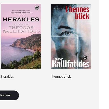
Herakles
I hennes blick
 böcker