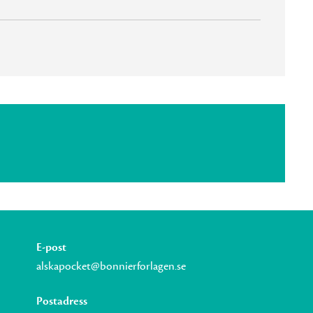
E-post
alskapocket@bonnierforlagen.se
Postadress