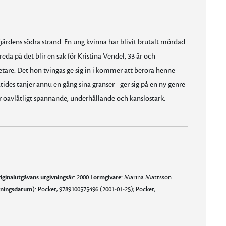
fjärdens södra strand. En ung kvinna har blivit brutalt mördad
da på det blir en sak för Kristina Vendel, 33 år och
are. Det hon tvingas ge sig in i kommer att beröra henne
fatides tänjer ännu en gång sina gränser - ger sig på en ny genre
r oavlåtligt spännande, underhållande och känslostark.
iginalutgåvans utgivningsår:
2000
Formgivare:
Marina Mattsson
vningsdatum):
Pocket, 9789100575496 (2001-01-25); Pocket,