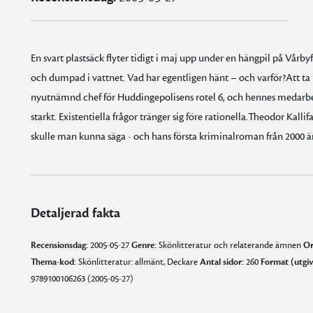
En svart plastsäck flyter tidigt i maj upp under en hängpil på Vårby
och dumpad i vattnet. Vad har egentligen hänt – och varför?Att ta re
nyutnämnd chef för Huddingepolisens rotel 6, och hennes medarbet
starkt. Existentiella frågor tränger sig före rationella.Theodor Kalli
skulle man kunna säga - och hans första kriminalroman från 2000 ä
Detaljerad fakta
Recensionsdag:
2005-05-27
Genre:
Skönlitteratur och relaterande ämnen
Or
Thema-kod:
Skönlitteratur: allmänt, Deckare
Antal sidor:
260
Format (utgi
9789100106263 (2005-05-27)