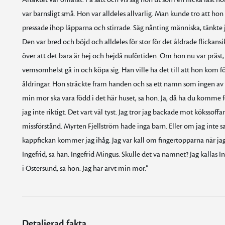
var barnsligt små. Hon var alldeles allvarlig. Man kunde tro att hon
pressade ihop läpparna och stirrade. Säg nånting människa, tänkte j
Den var bred och böjd och alldeles för stor för det åldrade flickansik
över att det bara är hej och hejdå nuförtiden. Om hon nu var präst,
vemsomhelst gå in och köpa sig. Han ville ha det till att hon kom för
åldringar. Hon sträckte fram handen och sa ett namn som ingen av os
min mor ska vara född i det här huset, sa hon. Ja, då ha du komme f
jag inte riktigt. Det vart väl tyst. Jag tror jag backade mot kökssoffan
missförstånd. Myrten Fjellström hade inga barn. Eller om jag inte sa 
kappfickan kommer jag ihåg. Jag var kall om fingertopparna när jag sku
Ingefrid, sa han. Ingefrid Mingus. Skulle det va namnet? Jag kallas In
i Östersund, sa hon. Jag har ärvt min mor.”
Detaljerad fakta