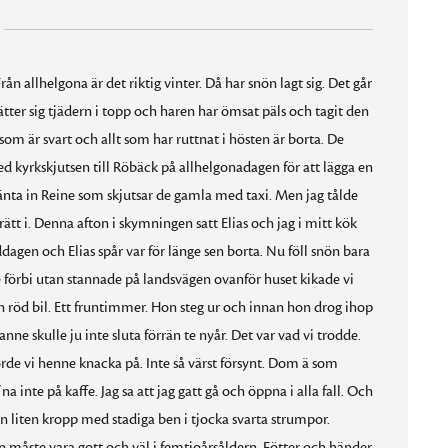
 allhelgona är det riktig vinter. Då har snön lagt sig. Det går
ätter sig tjädern i topp och haren har ömsat päls och tagit den
t som är svart och allt som har ruttnat i hösten är borta. De
ed kyrkskjutsen till Röbäck på allhelgonadagen för att lägga en
vänta in Reine som skjutsar de gamla med taxi. Men jag tålde
ätt i. Denna afton i skymningen satt Elias och jag i mitt kök
dagen och Elias spår var för länge sen borta. Nu föll snön bara
rde förbi utan stannade på landsvägen ovanför huset kikade vi
ten röd bil. Ett fruntimmer. Hon steg ur och innan hon drog ihop
anne skulle ju inte sluta förrän te nyår. Det var vad vi trodde.
örde vi henne knacka på. Inte så värst försynt. Dom ä som
inte på kaffe. Jag sa att jag gatt gå och öppna i alla fall. Och
n liten kropp med stadiga ben i tjocka svarta strumpor.
on måste vara gott och väl i femtioårsåldern. Fötter och händer