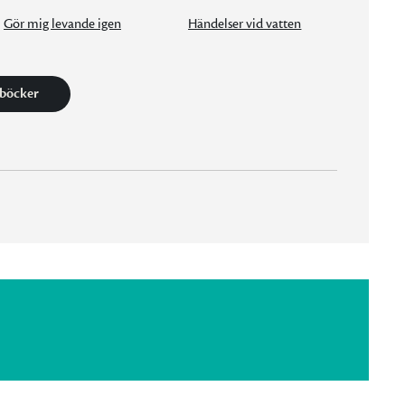
Gör mig levande igen
Händelser vid vatten
 böcker