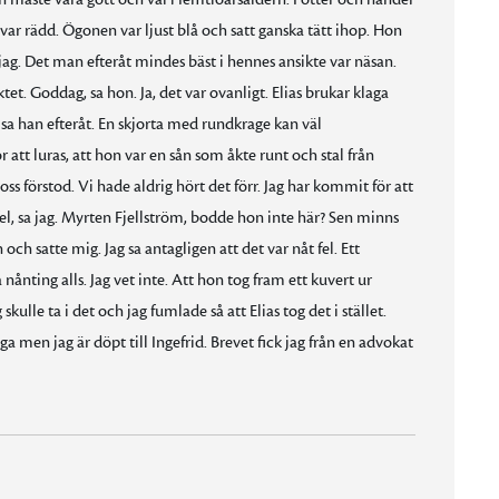
 var rädd. Ögonen var ljust blå och satt ganska tätt ihop. Hon
ag. Det man efteråt mindes bäst i hennes ansikte var näsan.
tet. Goddag, sa hon. Ja, det var ovanligt. Elias brukar klaga
 sa han efteråt. En skjorta med rundkrage kan väl
 att luras, att hon var en sån som åkte runt och stal från
s förstod. Vi hade aldrig hört det förr. Jag har kommit för att
el, sa jag. Myrten Fjellström, bodde hon inte här? Sen minns
 och satte mig. Jag sa antagligen att det var nåt fel. Ett
nånting alls. Jag vet inte. Att hon tog fram ett kuvert ur
lle ta i det och jag fumlade så att Elias tog det i stället.
ga men jag är döpt till Ingefrid. Brevet fick jag från en advokat